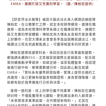
EMBA，展開忙碌又充實的學習。（圖／陳柏宏提供）
【舒宜萍淡水報導】福容大飯店淡水漁人碼頭店總經理
陳柏宏，在公務繁忙之際，認定本校辦學績效，選擇在職
進修，成為本校管理科學學系碩士在職專班學生，展開忙
碌又充實的學習體驗。陳柏宏與大傳系友袁相杰曾是事業
上好夥伴，也受大傳系友會會長李昌益鼓舞就讀淡江，他
稱讚淡江校友到處都能遇上，可獲得相當多的好資源。
陳柏宏選擇就讀管科系，係因目前各行各業最新趨勢，
都強調永續與ESG，尤其福容是國際五星級飯店，配合政
策持續推動淨零碳排，如碳足跡、溫室氣體盤查，經認證
後進行碳中和，都需要數據分析，因此起心動念就讀
EMBA。「管科系有優秀師資指導，管理上提供合適的工
具運用，自己更擁有碳盤查相關證照，身為管理階層，這
些都有助於我準確進行分析與決策。」
值得一提的是，班上同學分屬不同產業，陳柏宏在課程
研討時，不僅能獲得多元觀點，更拓展自身的人脈資源，
「未來將尋求異業結盟，合作開發新物料。」尤其在
EMBA共同科，由副教授林江峰開設的「領導與團隊」課