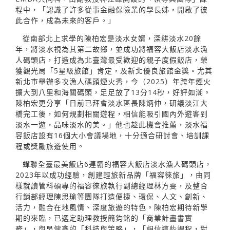
程中，「認識了許多從事金融保險業的學長姊，開啟了彼
此合作，成為未來的客戶。」
從南部北上求學的陳柏宏是淡水女婿，深耕淡水20餘
年，將淡水視為其第二故鄉，並成功將福容大飯店淡水漁
人碼頭店，打造成為北臺灣最受歡迎的親子度假飯店，榮
獲觀光局「5星級旅館」肯定，及新北優良旅館金獎。尤其
新北市舉辦多次漁人碼頭煙火秀，今（2025）年跨年煙火
擴大到八里和海關碼頭，足足放了13分14秒，好評如潮。
陳柏宏更分享「日前已拜會淡水區長陳炳仲，研議淡江大
橋完工後，如何規劃相關遊程，相信能吸引國內外遊客到
淡水一遊，品味淡水的美。」他也趁此機會推薦，淡水福
容飯店設有16個大小會議場地，十分適合研討會、培訓課
程或獎勵旅遊使用。
蟬聯全臺最美飯店6連霸的福容大飯店淡水漁人碼頭店，
2023年以成功經驗，創建輕旅新品牌「福容徠旅」，由同
樣就讀管科碩專的福容徠旅執行副總經理林方雯，及整合
行銷部經理陳思瑜等團隊打造便捷、環保、人文、創新、
活力，融合在地風情、深度旅遊的特色。陳柏宏期待新學
期的來臨，已選定助理教授簡鈞銘的「商業計畫書實
務」，與吳健鑫的「科技與策略」，「相信這些課程，對