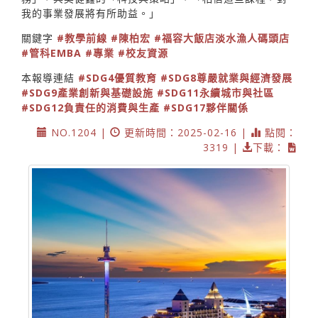
我的事業發展將有所助益。」
關鍵字
#教學前線
#陳柏宏
#福容大飯店淡水漁人碼頭店
#管科EMBA
#專業
#校友資源
本報導連結
#SDG4優質教育
#SDG8尊嚴就業與經濟發展
#SDG9產業創新與基礎設施
#SDG11永續城市與社區
#SDG12負責任的消費與生產
#SDG17夥伴關係
NO.1204 |
更新時間：2025-02-16 |
點閱：
3319 |
下載：