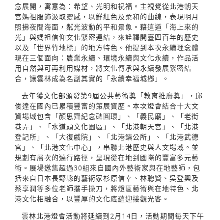
念展開，寓意為：希望、光明和祝福。主視覺從北港朝天
宮媽祖服飾汲取靈感，以鮮紅色及柔和的曲線，表現明月
照拂夜間海面，粼光波動的平和景象。藉這道「海上來的
光」與媽祖信仰文化緊密連結，來詮釋開臺四百年的歷史
以及「世界竹地標」的地方特色。他提到本次永續理念體
現在三個面向：農業永續、環境永續與文化永續，作品活
用自然與可再利用媒材，將文化傳承與永續發展緊密結
合，讓雲林成為名副其實的「永續幸福城鄉」。
去年獲文化部頒發第9屆公共藝術獎「教育推廣獎」，邱
俊達在國內已累積豐富的策展資歷。本次燈會結合十大文
資場域包含「顏思齊紀念碑圓環」、「義民廟」、「老街
巷弄」、「水道頭文化園區」、「北港朝天宮」、「北港
登記所」、「大復戲院」、「北港鎮公所」、「北港武德
宮」、「北港文化中心」，串聯北港歷史與人文場域。並
規劃有層次的遶行路徑，呈現從在地到國際的豐富多元藝
術。展場邀集超過30組來自國內外藝術家與在地藝師，包
括來自日本長野縣的藝術家杉原信幸、林聰賢、吳登興及
蔡享潤等多位老師攜手操刀，將燈區藝術與在地特色、北
港文化相融合，以豐厚的文化底蘊迎接觀光客。
雲林北港燈會活動將延續到2月14日，活動期間每天下午