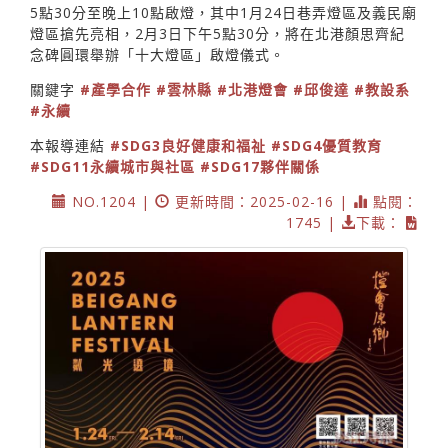
5點30分至晚上10點啟燈，其中1月24日巷弄燈區及義民廟
燈區搶先亮相，2月3日下午5點30分，將在北港顏思齊紀
念碑圓環舉辦「十大燈區」啟燈儀式。
關鍵字
#產學合作
#雲林縣
#北港燈會
#邱俊達
#教設系
#永續
本報導連結
#SDG3良好健康和福祉
#SDG4優質教育
#SDG11永續城市與社區
#SDG17夥伴關係
NO.1204 |
更新時間：2025-02-16 |
點閱：
1745 |
下載：