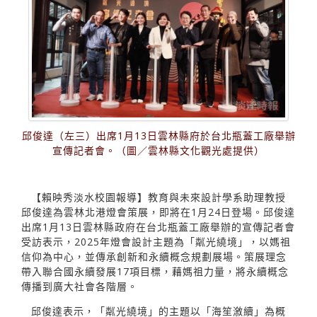
邱俊達（左三）出席1月13日雲林縣府於台北瓶蓋工廠舉辦
宣傳記者會。（圖／雲林縣文化觀光處提供）
【賴映秀淡水校園報導】教育與未來設計學系助理教授
邱俊達為雲林北港燈會策展，即將在1月24日登場。邱俊達
出席1月13日雲林縣政府在台北瓶蓋工廠舉辦的宣傳記者會
受訪表示，2025年燈會設計主題為「粼光繞境」，以媽祖
信仰為中心，並傳承創新和永續概念規劃展場。策展理念
帶入聯合國永續發展17項目標，藉媽祖力量，將永續概念
傳播到廣大社會各階層。
邱俊達表示，「粼光繞境」的主題以「海笙漵續」為概