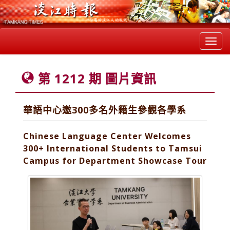
Toggl
navig
第 1212 期 圖片資訊
華語中心邀300多名外籍生參觀各學系
Chinese Language Center Welcomes
300+ International Students to Tamsui
Campus for Department Showcase Tour