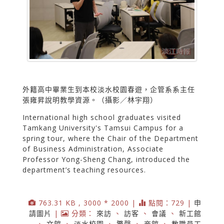
外籍高中畢業生到本校淡水校園春遊，企管系系主任
張雍昇說明教學資源。（攝影／林宇翔）
International high school graduates visited
Tamkang University's Tamsui Campus for a
spring tour, where the Chair of the Department
of Business Administration, Associate
Professor Yong-Sheng Chang, introduced the
department’s teaching resources.
763.31 KB , 3000 * 2000 |
點閱：729 |
申
請圖片
|
分類：
來訪
、
訪客
、
會議
、
新工館
、
文館
、
淡水校園
、
驚聲
、
商館
、
教職員工