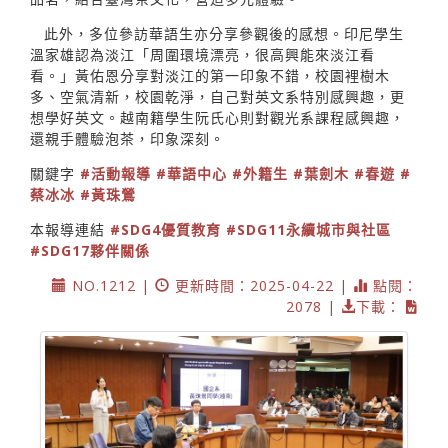
此外，多位參訪華語生亦分享參觀後的感想。印尼學生
溫家雄認為淡江「周圍環境漂亮，很高興能來淡江看
看。」黃佑恩分享對淡江的第一印象不錯，校園裡樹木
多、空氣清新，校園乾淨，自己對英文系特別感興趣，更
想學好英文。越南籍學生阮氏心則對觀光系課程感興趣，
還親手體驗泡茶，印象深刻。
關鍵字
#活動報導
#華語中心
#外籍生
#葉劍木
#春遊
#
蔡冰冰
#黃珠鶯
本報導連結
#SDG4優質教育
#SDG11永續城市與社區
#SDG17夥伴關係
NO.1212 |
更新時間：2025-04-22 |
點閱：
2078 |
下載：