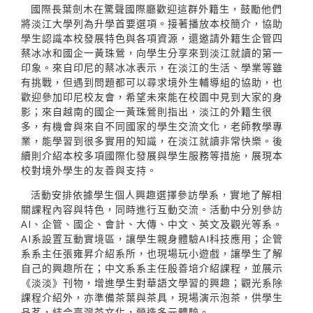
國際長葉劍木在驚聲國際廳歡迎這群外籍生，鼓勵他們
將淡江大學列為升學首要選項。接著播放本校簡介，協助
學生認識本校發展特色與各項資源，還邀請外籍生企管四
蔡冰冰和國企一黃珠鶯，向學生分享來到淡江就讀的第一
印象。來自印尼的蔡冰冰表示，在淡江的生活、學業等雖
有挑戰，但遇到問題都可以尋求境外生輔導組的協助，也
歡迎參加印尼校友會，希望未來能在校園中見到大家的身
影；來自越南的國企一黃珠鶯則指出，淡江的外籍生很
多，有機會與來自不同國家的學生交流文化，老師教學專
業，能學習到很多實用的知識，在淡江就讀非常快樂。後
續則介紹本校多項國際化發展與學生服務等措施，展現本
校對境外學生的友善與支持。
活動安排依據學生個人興趣選擇參訪學系，實地了解相
關課程內容與特色，同時進行互動交流。活動中分別參訪
AI、企管、國企、會計、大傳、中文、英文及觀光等系。
AI系設置互動實境區，讓學生親身體驗AI科技應用；企管
系系主任張雍昇介紹系所，也現場玩小遊戲，讓學生了解
自己的興趣所在；中文系系主任殷善培介紹課程，並展示
《淡淡》刊物，增進學生對華語文學習的興趣；觀光系除
課程介紹外，亦準備茶葉與茶具，現場演示泡茶，供學生
品茗，結合臺灣茶文化，營造多元體驗。