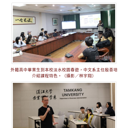
外籍高中畢業生到本校淡水校園春遊，中文系主任殷善培
介紹課程特色。（攝影／林宇翔）