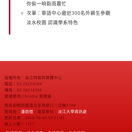
你偷一晌縠雨農忙
次筆：華語中心邀近300名外籍生參觀
淡水校園 認識學系特色
版權所有：淡江時報與媒體中心
電話：02-26250584
傳真：02-26214169
建議使用 Chrome 瀏覽器
個資相關問題請洽受理窗口，分機2799
管理者：
潘劭愷
/ 建置單位：
淡江大學資訊處
更新日期：2026-08-06 10:21:43
線上人數：1151