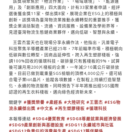
該獎項聚焦於「物流作業」、「場域環境」、「能源運
用」及「創新應用」四大面向，計有33家業者申請，經評
選後獲金獎11家、傑出獎8家，展現企業在ESG上的積極與
創新。該獎項為臺灣物流業推動永續轉型的重要推手，獲
獎企業涵括製造、流通、資訊服務、設備業及學術界等，
見證臺灣物流生態鏈商業夥伴，邁向低碳、智慧與永續。
王雲杰當天也在現場分享永續作法，他指出，汎普電子
科技聚焦半導體產業已經25年，7年前瞄準市場，積極朝向
低碳與數位轉型，因商品延伸性，跨入再生塑膠棧板，強
調100%回收的循環科技，碳排量只有舊棧板的9%，試算
後可讓月用200片棧板的企業，一年減少10萬公斤碳排放
量。目前已做到載重量SGS檢驗的頂標4,000公斤。還可結
合電子業iot晶片，追蹤各項數據，在製程上持續打造智慧
化、永續的物流服務。同時預告下半年將推出經SGS國際
認證的再生衣料棧板，邁向綠色經濟新未來。
關鍵字
#獲獎榮譽
#產經系
#大陸研究
#王雲杰
#ESG物
流永續傑出獎
#中文系
#再生塑膠棧板
#循環科技
本報導連結
#SDG4優質教育
#SDG8尊嚴就業與經濟發展
#SDG9產業創新與基礎設施
#SDG11永續城市與社區
#SDG12負責任的消費與生產
#SDG17夥伴關係