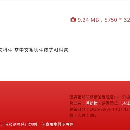
9.24 MB , 5750 * 3
科生 當中文系與生成式AI相遇
個資相關問題請洽受理窗口，分機2
管理者：
潘劭愷
/ 建置單位：
淡
更新日期：2026-08-06 10:21:43
線上人數：895
淡江時報網頁使用規則
個資蒐集聲明專區