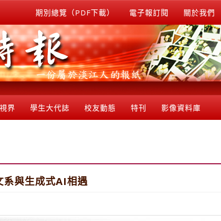
期別總覽（PDF下載）
電子報訂閱
關於我們
視界
學生大代誌
校友動態
特刊
影像資料庫
文系與生成式AI相遇