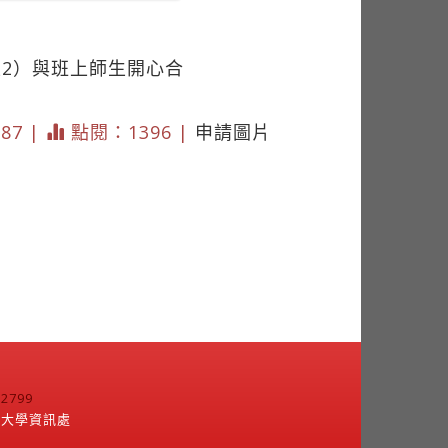
2）與班上師生開心合
887 |
點閱：1396 |
申請圖片
799
江大學資訊處