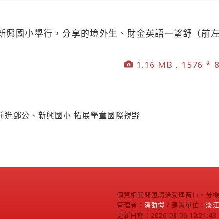
新興國小舉行，分享的境外生、財金英語一望舒（前左
）
1.16 MB , 1576 * 
前進鄧公、新興國小 拓展學童國際視野
個資相關問題請洽受理窗口，分機2
管理者：
潘劭愷
/ 建置單位：
淡
更新日期：2026-08-06 10:21:43