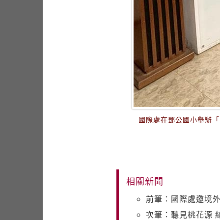
國際處在鄧公國小舉辦「
相關新聞
前筆：國際處邀境
次筆：聽見桃花源 