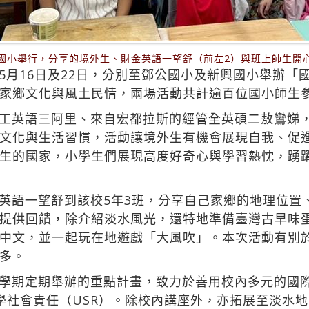
國小舉行，分享的境外生、財金英語一望舒（前左2）與班上師生開
5月16日及22日，分別至鄧公國小及新興國小舉辦「
家鄉文化與風土民情，兩場活動共計逾百位國小師生
工英語三阿里、來自宏都拉斯的經管全英碩二敖鸞娣
文化與生活習慣，活動讓境外生有機會展現自我、促
生的國家，小學生們展現高度好奇心與學習熱忱，踴
英語一望舒到該校5年3班，分享自己家鄉的地理位置
提供回饋，除介紹淡水風光，還特地準備臺灣古早味
中文，並一起玩在地遊戲「大風吹」。本次活動有別
多。
學期定期舉辦的重點計畫，致力於善用校內多元的國
大學社會責任（USR）。除校內講座外，亦拓展至淡水