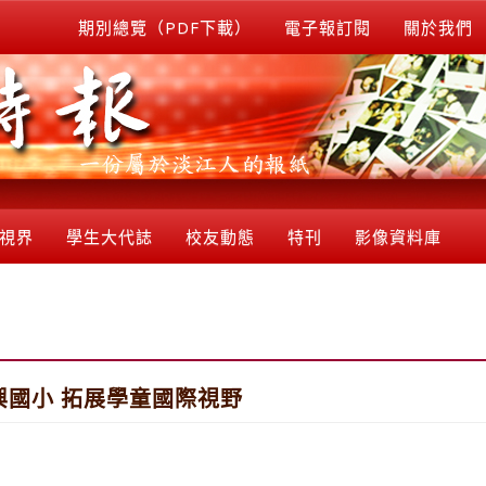
期別總覽（PDF下載）
電子報訂閱
關於我們
視界
學生大代誌
校友動態
特刊
影像資料庫
國小 拓展學童國際視野