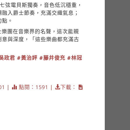
以七弦電貝斯獨奏，音色低沉穩重，
調融入爵士節奏，充滿交織氣息；
句點。
士樂團在音樂界的名聲，這次能親
創意與深度，「這些樂曲都充滿古
吳政君
#黃治評
#藤井俊充
#林冠
01 |
點閱：1591 |
下載：