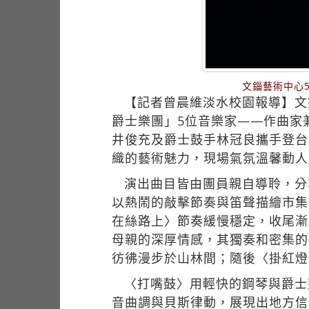
文錙藝術中心
【記者曾晨維淡水校園報導】文
爵士樂團」5位音樂家——作曲家
井俊充及爵士鼓手林冠良攜手登台
織的藝術魅力，現場氣氛溫馨動人
演出曲目皆由團員親自導聆，分
以熱鬧的敲擊節奏與笛聲描繪市集
在絲路上〉節奏緩慢穩定，收尾漸
母親的深厚情感，其獨奏和密集的
彷彿漫步於山林間；隨後〈掛紅燈
〈打嘴鼓〉用輕快的鋼琴與爵士
音曲調與貝斯律動，展現出地方信