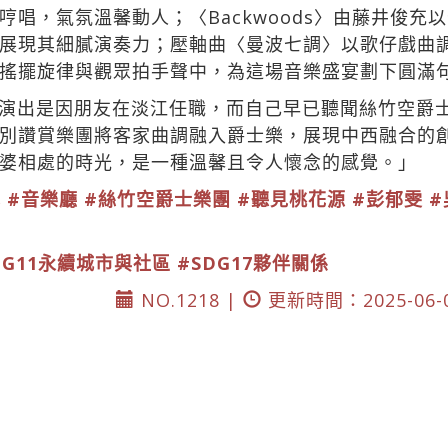
唱，氣氛溫馨動人；〈Backwoods〉由藤井俊充
展現其細膩演奏力；壓軸曲〈曼波七調〉以歌仔戲曲
搖擺旋律與觀眾拍手聲中，為這場音樂盛宴劃下圓滿
演出是因朋友在淡江任職，而自己早已聽聞絲竹空爵
別讚賞樂團將客家曲調融入爵士樂，展現中西融合的
婆相處的時光，是一種溫馨且令人懷念的感覺。」
心
#音樂廳
#絲竹空爵士樂團
#聽見桃花源
#彭郁雯
#
DG11永續城市與社區
#SDG17夥伴關係
NO.1218 |
更新時間：2025-06-