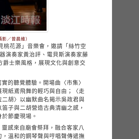
攝影／曾晨維）
聽見桃花源」音樂會，邀請「絲竹空
樂器演奏家黃治評、電貝斯演奏家藤
方爵士樂風格，展現文化與創意交
寫實的聽覺體驗。開場曲〈市集〉
展現紙鳶飛舞的輕巧與自由；〈走
拉二胡〉以幽默曲名揭示吳政君與
以笛子與二胡營造古典清幽之感，
身於節慶現場。
〉靈感來自廟會祭拜，融合客家八
句，溫和的鋼琴聲與哼唱聲傳遞撫