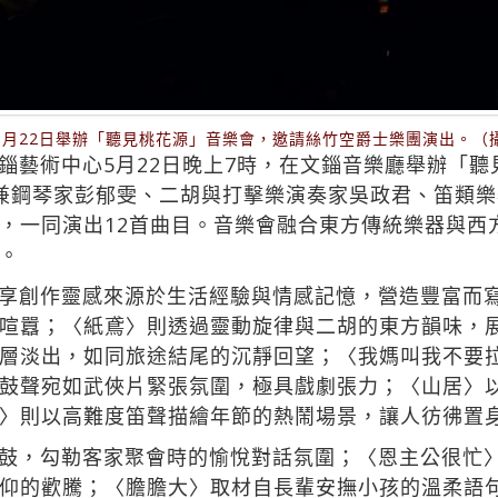
5月22日舉辦「聽見桃花源」音樂會，邀請絲竹空爵士樂團演出。（
錙藝術中心5月22日晚上7時，在文錙音樂廳舉辦「
兼鋼琴家彭郁雯、二胡與打擊樂演奏家吳政君、笛類
，一同演出12首曲目。音樂會融合東方傳統樂器與西
。
享創作靈感來源於生活經驗與情感記憶，營造豐富而
喧囂；〈紙鳶〉則透過靈動旋律與二胡的東方韻味，
層淡出，如同旅途結尾的沉靜回望；〈我媽叫我不要
鼓聲宛如武俠片緊張氛圍，極具戲劇張力；〈山居〉
〉則以高難度笛聲描繪年節的熱鬧場景，讓人彷彿置
鼓，勾勒客家聚會時的愉悅對話氛圍；〈恩主公很忙
仰的歡騰；〈膽膽大〉取材自長輩安撫小孩的溫柔語