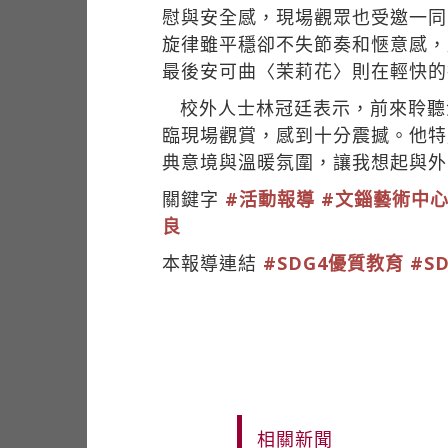
慰與安全感，現場觀眾也受邀一同哼
旋律雖平穩卻不失節奏和愜意感，
最後安可曲〈茉莉花〉則在輕快的
校外人士林冠廷表示，前來聆聽
臨現場觀賞，感到十分震撼。他特
典意境與溫暖氛圍，讓我想起與外
關鍵字
#活動報導
#文錙藝術中
良
本報導連結
#SDG4優質教育
#S
相關新聞