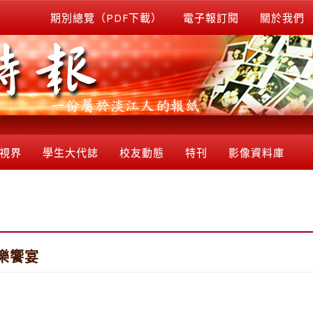
期別總覽（PDF下載）
電子報訂閱
關於我們
視界
學生大代誌
校友動態
特刊
影像資料庫
樂饗宴