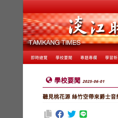
即時總覽
學校要聞
專題專欄
學習新
學校要聞
2025-06-01
聽見桃花源 絲竹空帶來爵士音