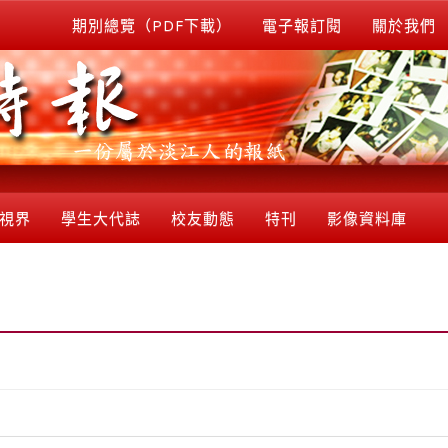
期別總覽（PDF下載）
電子報訂閱
關於我們
視界
學生大代誌
校友動態
特刊
影像資料庫