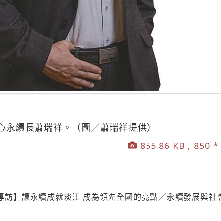
心永續長蕭瑞祥。（圖／蕭瑞祥提供）
855.86 KB , 850 *
專訪】讓永續成就淡江 成為領先全國的亮點／永續發展與社