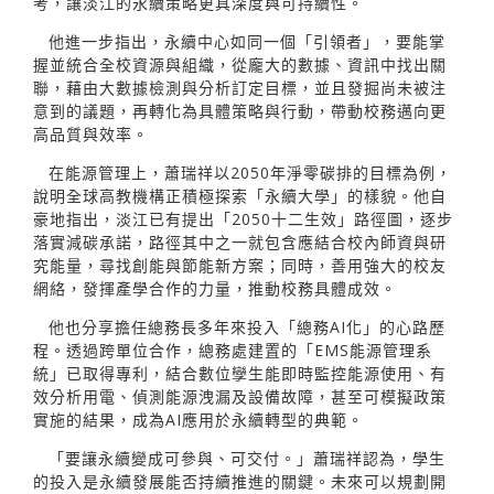
考，讓淡江的永續策略更具深度與可持續性。
他進一步指出，永續中心如同一個「引領者」，要能掌
握並統合全校資源與組織，從龐大的數據、資訊中找出關
聯，藉由大數據檢測與分析訂定目標，並且發掘尚未被注
意到的議題，再轉化為具體策略與行動，帶動校務邁向更
高品質與效率。
在能源管理上，蕭瑞祥以2050年淨零碳排的目標為例，
說明全球高教機構正積極探索「永續大學」的樣貌。他自
豪地指出，淡江已有提出「2050十二生效」路徑圖，逐步
落實減碳承諾，路徑其中之一就包含應結合校內師資與研
究能量，尋找創能與節能新方案；同時，善用強大的校友
網絡，發揮產學合作的力量，推動校務具體成效。
他也分享擔任總務長多年來投入「總務AI化」的心路歷
程。透過跨單位合作，總務處建置的「EMS能源管理系
統」已取得專利，結合數位孿生能即時監控能源使用、有
效分析用電、偵測能源洩漏及設備故障，甚至可模擬政策
實施的結果，成為AI應用於永續轉型的典範。
「要讓永續變成可參與、可交付。」蕭瑞祥認為，學生
的投入是永續發展能否持續推進的關鍵。未來可以規劃開