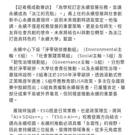
【記者楊成勤專訪】「為學校訂定永續發展任務，並讓
永續成為『淡江的亮點』。」甫上任的永續發展與社會創
新中心永續長蕭瑞祥，談到未來規劃時語氣堅定。他強
調，永續不僅是校務發展的重要策略，更是全校師生、校
友與社會共創的使命，未來將結合AI與數位轉型，為淡江
打造具特色的「永續大學」藍圖。
永續中心下設「淨零碳排推動組」（Environmental主
軸，E組）、「社會實踐策略組」（Social主軸，S組）及
「韌性治理規劃組」（Governance主軸，G組），分別聚
焦於淨零碳排、大學社會責任推動，以及永續韌性治理。
蕭瑞祥說明，E組專注於2050年淨零碳排，透過滾動式修
正策略逐年邁進；S組呼應教育部USR政策，多次在全國競
賽中脫穎而出；G組負責編製永續報告書，已屢獲肯定，雖
部分成果不易被外界看見，但同樣是推動永續的重要基
礎。
蕭瑞祥強調，ESG既是日常業務，也是政策理念，將與
「AI＋SDGs=∞」、「ESG＋AI=∞」校務發展方向結合，
邁向永續校園。永續的推動必須具備「全面性」的視野，
因此會持續請三位組長，發揮跨領域專長，從多元角度思