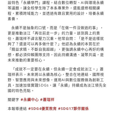
設特色「永續學門」課程，結合數位轉型、AI與環境永續
等議題，讓全校學生除了本系專業外，還能選修相關課
程，累積跨域能力，並透過有趣且實用的設計，培養永續
素養。
永續不是抽象的口號，而是「在做一件沒做過的事」，
更是推動淡江「再往前走一步」的力量。談到肩上的責
任，蕭瑞祥不諱言壓力沉重。他常自問：「是不是這樣就
夠了？還是可以再多做什麼？」他認為永續的本質在於
「精益求精，不斷自我超越」，更強調永續中心再好的構
想，都必須仰賴團隊支持，因此持續溝通、凝聚共識，是
未來推動的重要核心。
「成就不一定要在永續，但永續一定會成就淡江。」蕭
瑞祥表示，未來將以永續為核心，整合在地連結、國際視
野、智慧應用與未來想像，運用AI與數位服務做為創新工
具，加速加值實踐SDGs，讓「永續」持續成為淡江領先全
國的特色亮點。
關鍵字
#永續中心
#蕭瑞祥
本報導連結
#SDG4優質教育
#SDG17夥伴關係