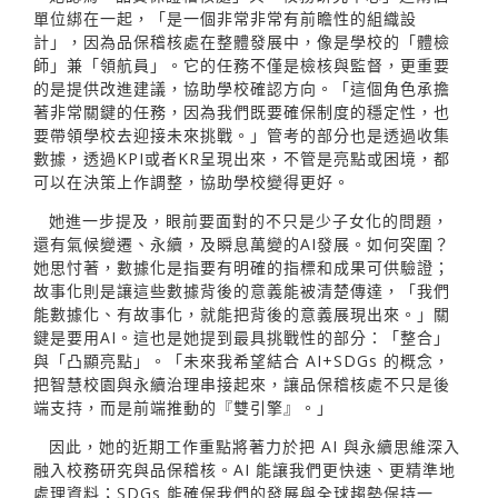
單位綁在一起，「是一個非常非常有前瞻性的組織設
計」，因為品保稽核處在整體發展中，像是學校的「體檢
師」兼「領航員」。它的任務不僅是檢核與監督，更重要
的是提供改進建議，協助學校確認方向。「這個角色承擔
著非常關鍵的任務，因為我們既要確保制度的穩定性，也
要帶領學校去迎接未來挑戰。」管考的部分也是透過收集
數據，透過KPI或者KR呈現出來，不管是亮點或困境，都
可以在決策上作調整，協助學校變得更好。
她進一步提及，眼前要面對的不只是少子女化的問題，
還有氣候變遷、永續，及瞬息萬變的AI發展。如何突圍？
她思忖著，數據化是指要有明確的指標和成果可供驗證；
故事化則是讓這些數據背後的意義能被清楚傳達，「我們
能數據化、有故事化，就能把背後的意義展現出來。」關
鍵是要用AI。這也是她提到最具挑戰性的部分：「整合」
與「凸顯亮點」。「未來我希望結合 AI+SDGs 的概念，
把智慧校園與永續治理串接起來，讓品保稽核處不只是後
端支持，而是前端推動的『雙引擎』。」
因此，她的近期工作重點將著力於把 AI 與永續思維深入
融入校務研究與品保稽核。AI 能讓我們更快速、更精準地
處理資料；SDGs 能確保我們的發展與全球趨勢保持一