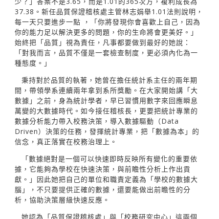
少？」答案不是3.65，而是1.01的365次方，複利成長為
37.38。新任品質保證稽核處主管林志娟舉1.01法則說明，
每一天只要進步一點 ，「你將發現你會喜歡上自己，因為
你的能力足以解決更多的問題，你的生命將會更美好。」
始終把「品質」視為責任，凡事都要做到最好的她說：
「對我而言，品質不僅是一套檢查制度，更必須內化為一
種態度。」
秉持對於品質的執著，她曾在擔任統計系主任的兩年期
間，帶領學系連續兩年拿到系所獎勵。在大家開始講「大
數據」之前，身為統計學者，早已習慣用數字來回應瞬息
萬變的大數據時代。如今接任稽核長，更要把統計專業的
數據分析能力帶入校務決策，導入數據驅動（Data
Driven）決策的任務，發揮統計專業，把「數據為本」的
信念，真正落實在校務治理上。
「數據絕對是一個可以快速即時反映所有變化的重要依
據，它能夠為學校在快速決策，與前瞻性分析上作出貢
獻。」因此她把自己的單位和職責定義為「學校的數據大
腦」，不只要提供正確的數據，還要能做出前瞻性的分
析，協助決策層級快速反應。
她認為「品質保證稽核處」與「校務研究中心」這兩個