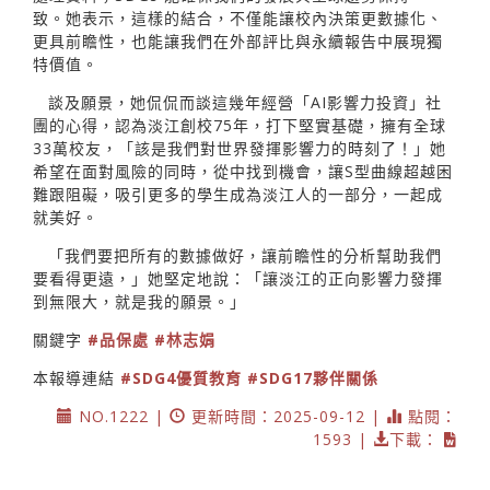
致。她表示，這樣的結合，不僅能讓校內決策更數據化、
更具前瞻性，也能讓我們在外部評比與永續報告中展現獨
特價值。
談及願景，她侃侃而談這幾年經營「AI影響力投資」社
團的心得，認為淡江創校75年，打下堅實基礎，擁有全球
33萬校友，「該是我們對世界發揮影響力的時刻了！」她
希望在面對風險的同時，從中找到機會，讓S型曲線超越困
難跟阻礙，吸引更多的學生成為淡江人的一部分，一起成
就美好。
「我們要把所有的數據做好，讓前瞻性的分析幫助我們
要看得更遠，」她堅定地說：「讓淡江的正向影響力發揮
到無限大，就是我的願景。」
關鍵字
#品保處
#林志娟
本報導連結
#SDG4優質教育
#SDG17夥伴關係
NO.1222 |
更新時間：2025-09-12 |
點閱：
1593 |
下載：