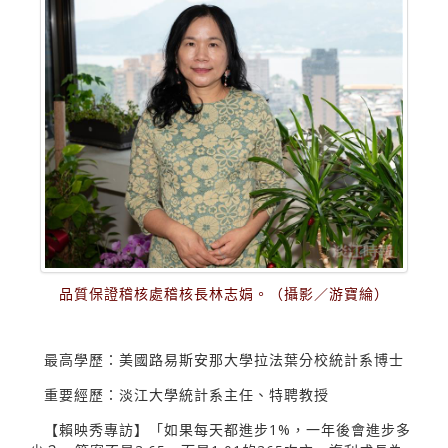
品質保證稽核處稽核長林志娟。（攝影／游寶綸）
最高學歷：美國路易斯安那大學拉法葉分校統計系博士
重要經歷：淡江大學統計系主任、特聘教授
【賴映秀專訪】「如果每天都進步1%，一年後會進步多