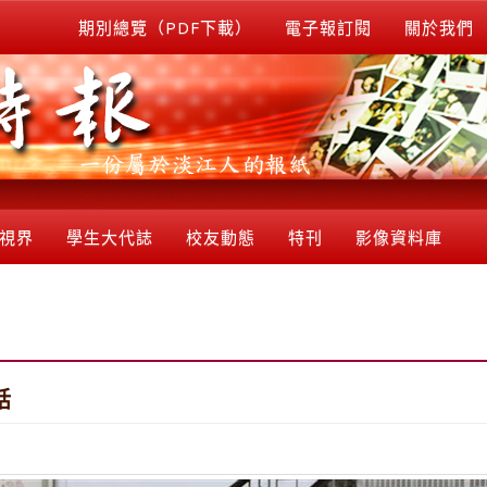
期別總覽（PDF下載）
電子報訂閱
關於我們
視界
學生大代誌
校友動態
特刊
影像資料庫
話