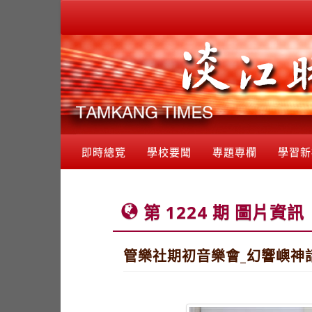
即時總覽
學校要聞
專題專欄
學習新
第 1224 期 圖片資訊
管樂社期初音樂會_幻響嶼神