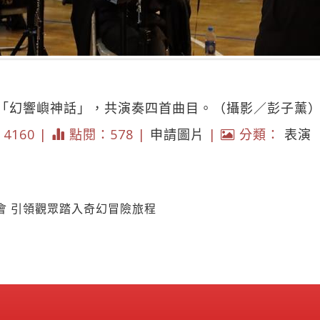
「幻響嶼神話」，共演奏四首曲目。（攝影／彭子薰
* 4160 |
點閱：578 |
申請圖片
|
分類：
表演
會 引領觀眾踏入奇幻冒險旅程