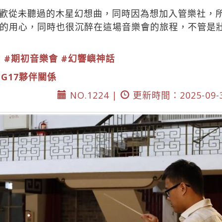
歡從未聽過的木星幻想曲，同時因為想加入管樂社，
的用心，同時也很沉醉在這場音樂會的旅程，不管是
團
#期初音樂會
#幻響嶼神話
DG17夥伴關係
NO.1224 |
更新時間：2025-09-