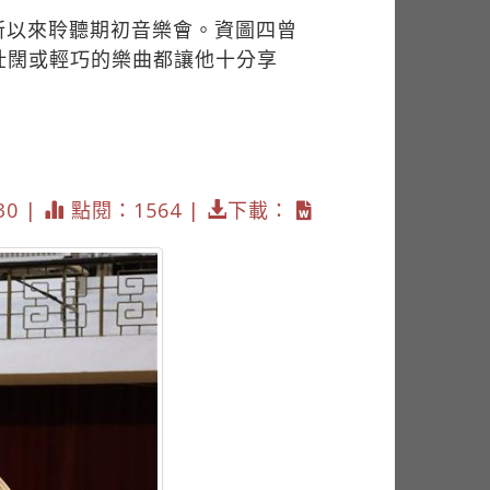
所以來聆聽期初音樂會。資圖四曾
壯闊或輕巧的樂曲都讓他十分享
30 |
點閱：1564 |
下載：