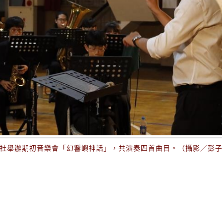
社舉辦期初音樂會「幻響嶼神話」，共演奏四首曲目。（攝影／彭