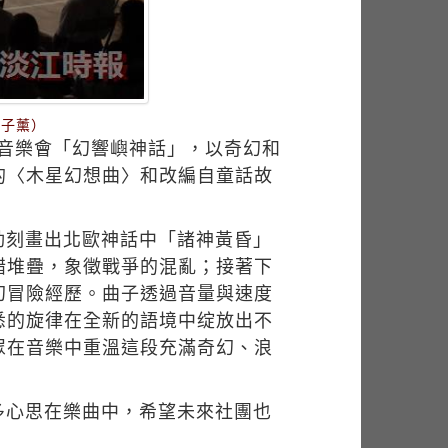
彭子薰）
初音樂會「幻響嶼神話」，以奇幻和
的〈木星幻想曲〉和改編自童話故
動刻畫出北歐神話中「諸神黃昏」
錯堆疊，象徵戰爭的混亂；接著下
幻冒險經歷。曲子透過音量與速度
悉的旋律在全新的語境中绽放出不
眾在音樂中重溫這段充滿奇幻、浪
多心思在樂曲中，希望未來社團也