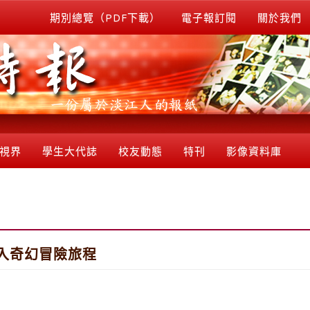
期別總覽（PDF下載）
電子報訂閱
關於我們
視界
學生大代誌
校友動態
特刊
影像資料庫
入奇幻冒險旅程