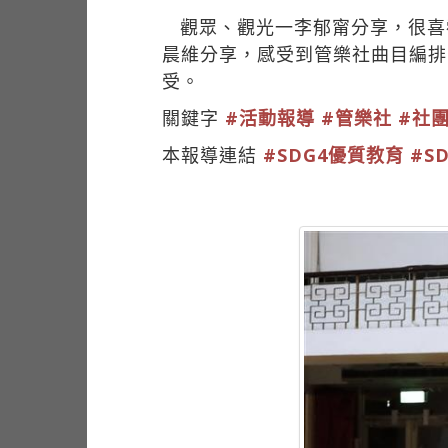
觀眾、觀光一李郁甯分享，很喜
晨維分享，感受到管樂社曲目編排
受。
關鍵字
#活動報導
#管樂社
#社
本報導連結
#SDG4優質教育
#S