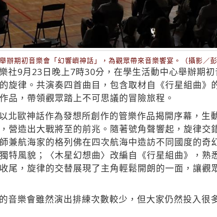
舉辦期初音樂會「幻響嶼神話」，為觀眾帶來音樂饗宴。（攝影／
樂社9月23日晚上7時30分，在學生活動中心舉辦期
的旋律。共演奏四首曲目，包含取材自《行星組曲》
作品，帶領觀眾踏上不可思議的冒險旅程。
以北歐神話作為發想所創作的管樂作品揭開序幕，生
，營造出大戰將至的前兆。隨著號角聲響起，旋律交
師兼航海家的格列佛在四次航海中造訪不同國度的奇
獨特風貌；〈木星幻想曲〉改編自《行星組曲》，熟
收尾，旋律的交替展現了主角輕鬆開朗的一面，讓觀
的音樂會雖然演出排練次數較少，但大家仍然投入很