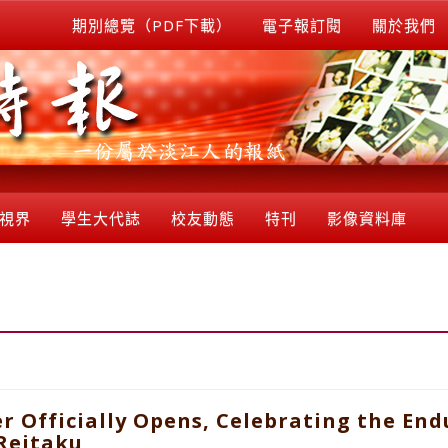
期別總覽（PDF下載）
電子報訂閱
關於我們
視界
學生大代誌
校友動態
特刊
影像資料庫
 Officially Opens, Celebrating the End
Reitaku