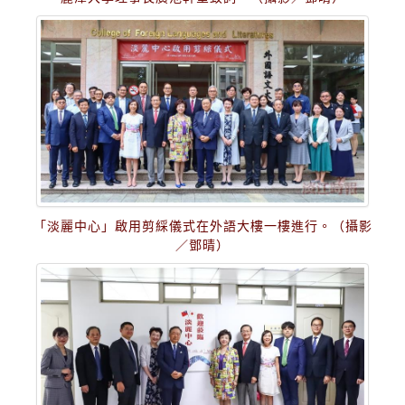
「淡麗中心」啟用剪綵儀式在外語大樓一樓進行。（攝影
／鄧晴）