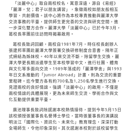
「淡麗中心」取自兩校校名，寓意深遠，源自《易經》
「麗澤，兌；君子以朋友講習」，象徵兩校如朋友般相互
學習、共創價值。該中心將作為本校專責推動與麗澤大學
交流事務的平臺，提供師生更完善的交流與研究空間，進
一步深化雙方合作。麗澤大學「淡麗中心」已於今年3月，
葛校長率團前往訪問時揭幕啟用。
葛校長致詞回顧，兩校自1981年7月，時任校長創辦人
張建邦率團赴麗澤大學簽署交換研修制度合意書，隔年正
式締結為姊妹校。40年以來交流不斷，除留學生交換，麗
澤大學更長期派遣學生至本校學習中文，進行社團、體育
與文化等多面向交流。1989年落成的「麗澤學舍」與1993
年日文系推動的「Junior Abroad」計畫，則為交流的重要
里程碑。迄今雙方各有約700名及1,250名學生進行交換，
見證兩校的良好情誼。強調「淡麗中心」的啟用，不僅是
兩校情誼的具體展現，更為未來師生交流、學術合作與文
化互動提供重要平臺。
廣池理事長致詞除感謝本校熱情接待，提到今年5月15日
該校頒授張董事長名譽博士學位，當時張董事長的演講說
明淡江「國際化、資訊化、未來化」教育理念，深深打動
全場師生，令他印象深刻。其次感謝本校對於該校留學生