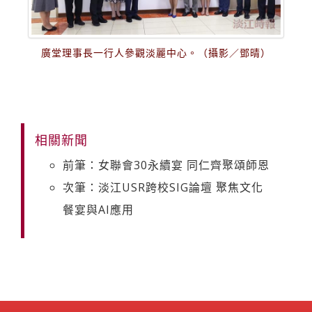
廣堂理事長一行人參觀淡麗中心。（攝影／鄧晴）
相關新聞
前筆：女聯會30永續宴 同仁齊聚頌師恩
次筆：淡江USR跨校SIG論壇 聚焦文化
餐宴與AI應用