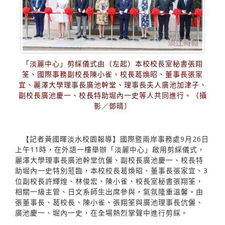
「淡麗中心」剪綵儀式由（左起）本校校長室秘書張翔
筌、國際事務副校長陳小雀、校長葛煥昭、董事長張家
宜、麗澤大學理事長廣池幹堂、理事長夫人廣池加津子、
副校長廣池慶一、校長特助堀內一史等人共同進行。（攝
影／鄧晴）
【記者黃國暉淡水校園報導】國際暨兩岸事務處9月26日
上午11時，在外語一樓舉辦「淡麗中心」啟用剪綵儀式，
麗澤大學理事長廣池幹堂伉儷、副校長廣池慶一、校長特
助堀內一史特別蒞臨，本校校長葛煥昭、董事長張家宜、3
位副校長許輝煌、林俊宏、陳小雀、校長室秘書張翔筌，
相關一級主管、日文系師生出席參與，氣氛隆重溫馨。由
張董事長、葛校長、陳小雀、張翔筌與廣池理事長伉儷、
廣池慶一、堀內一史，在全場熱烈掌聲中進行剪綵。