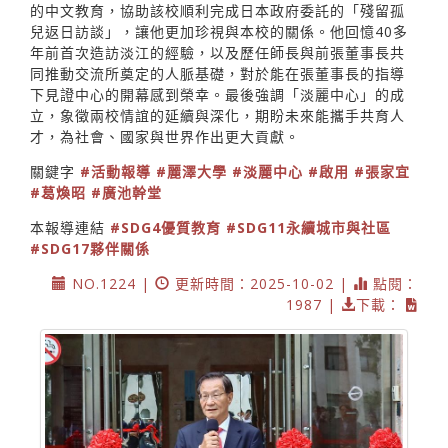
的中文教育，協助該校順利完成日本政府委託的「殘留孤
兒返日訪談」，讓他更加珍視與本校的關係。他回憶40多
年前首次造訪淡江的經驗，以及歷任師長與前張董事長共
同推動交流所奠定的人脈基礎，對於能在張董事長的指導
下見證中心的開幕感到榮幸。最後強調「淡麗中心」的成
立，象徵兩校情誼的延續與深化，期盼未來能攜手共育人
才，為社會、國家與世界作出更大貢獻。
關鍵字
#活動報導
#麗澤大學
#淡麗中心
#啟用
#張家宜
#葛煥昭
#廣池幹堂
本報導連結
#SDG4優質教育
#SDG11永續城市與社區
#SDG17夥伴關係
NO.1224 |
更新時間：2025-10-02 |
點閱：
1987 |
下載：