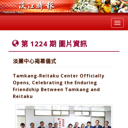
Toggl
navig
第 1224 期 圖片資訊
淡麗中心揭幕儀式
Tamkang-Reitaku Center Officially
Opens, Celebrating the Enduring
Friendship Between Tamkang and
Reitaku