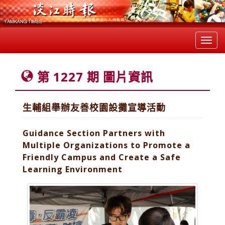
Toggl
navig
第 1227 期 圖片資訊
生輔組舉辦友善校園設攤宣導活動
Guidance Section Partners with
Multiple Organizations to Promote a
Friendly Campus and Create a Safe
Learning Environment