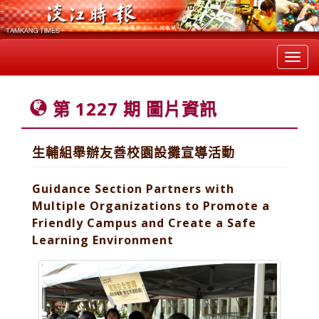
Toggl
navig
第 1227 期 圖片資訊
生輔組舉辦友善校園設攤宣導活動
Guidance Section Partners with
Multiple Organizations to Promote a
Friendly Campus and Create a Safe
Learning Environment