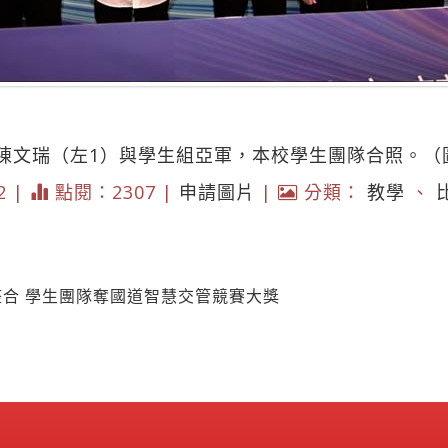
陳文瑞（左1）與學生組亞軍，本校學生團隊合照。（
02 |
點閱：2307 |
申請圖片
|
分類：
教學
、
整合 學生團隊奪國道智慧交管競賽大獎