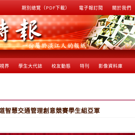
期別總覽（PDF下載）
電子報訂閱
關於我們
視界
學生大代誌
校友動態
特刊
影像資料庫
國道智慧交通管理創意競賽學生組亞軍