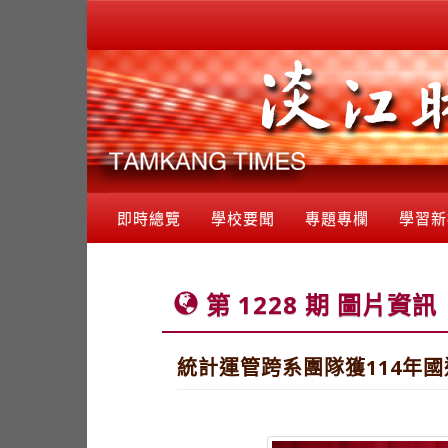
即時總覽
學校要聞
專題專欄
學習新
第 1228 期 圖片資訊
統計運管跨系團隊獲114年