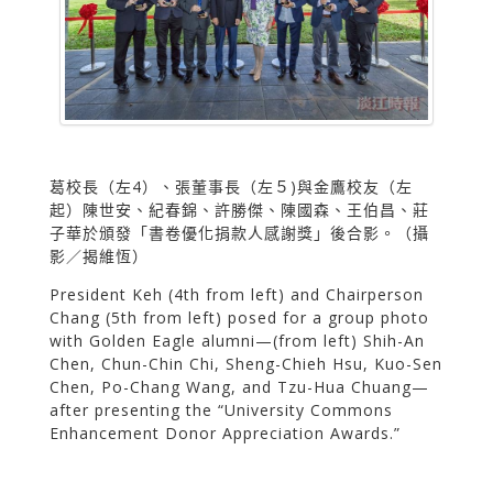
葛校長（左4）、張董事長（左５)與金鷹校友（左
起）陳世安、紀春錦、許勝傑、陳國森、王伯昌、莊
子華於頒發「書卷優化捐款人感謝獎」後合影。（攝
影／揭維恆）
President Keh (4th from left) and Chairperson
Chang (5th from left) posed for a group photo
with Golden Eagle alumni—(from left) Shih-An
Chen, Chun-Chin Chi, Sheng-Chieh Hsu, Kuo-Sen
Chen, Po-Chang Wang, and Tzu-Hua Chuang—
after presenting the “University Commons
Enhancement Donor Appreciation Awards.”