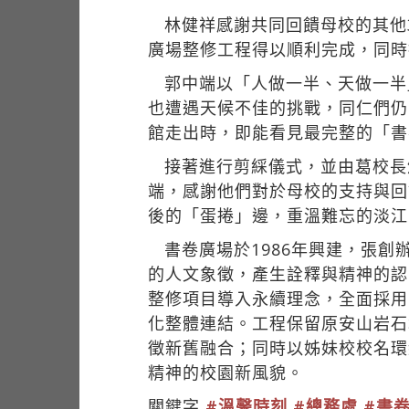
林健祥感謝共同回饋母校的其他
廣場整修工程得以順利完成，同時
郭中端以「人做一半、天做一半
也遭遇天候不佳的挑戰，同仁們仍
館走出時，即能看見最完整的「書
接著進行剪綵儀式，並由葛校長
端，感謝他們對於母校的支持與回
後的「蛋捲」邊，重溫難忘的淡江
書卷廣場於1986年興建，張
的人文象徵，產生詮釋與精神的認
整修項目導入永續理念，全面採用
化整體連結。工程保留原安山岩石
徵新舊融合；同時以姊妹校校名環
精神的校園新風貌。
關鍵字
#溫馨時刻
#總務處
#書