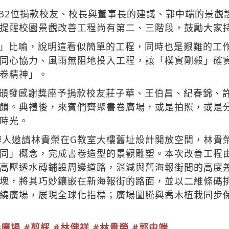
32位捐款校友、校長與董事長的建議、郭中端的景觀
提醒校園景觀改善工程尚有第二、三階段，鼓勵大家
」比喻，說明這看似簡單的工程，同時也是艱難的工
同心協力、風雨無阻地投入工程，讓「樸實剛毅」確
卷精神」。
頒發感謝獎座予捐款校友莊子華、王伯昌、紀春錦、
饋。典禮後，來賓們齊聚書卷廣場，或是拍照，或是
時光。
創辦人邀請林貴榮在G教室大樓舊址設計開放空間，林貴
同」概念，完成書卷造型的景觀雕塑。本次改善工程由
高壓透水磚鋪設周邊道路，消減與舊海報街間的高度
塊，將其巧妙鑲嵌在新海報街的路面，並以二維條碼
繞廣場，展現全球化指標；廣場圖騰與喬木植栽同步
卷廣場
#剪綵
#林健祥
#林貴榮
#郭中端