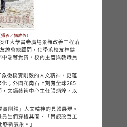
（攝影／揭維恆）
「淡江大學書卷廣場景觀改善工程落
校友總會總顧問，化學系校友林健
郭中端等貴賓，校內主管與教職員
了象徵樸實剛毅的人文精神，更蘊
化；外圍花崗石上刻有全球285
師，文錙藝術中心主任張炳煌，以
樸實剛毅」人文精神的具體展現。
職員生們穿梭其間，「景觀改善工
開嶄新氣象。」