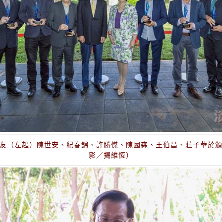
校友（左起）陳世安、紀春錦、許勝傑、陳國森、王伯昌、莊子華於
影／揭維恆）