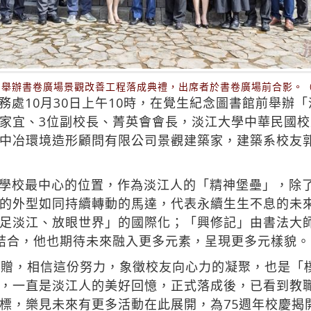
0日舉辦書卷廣場景觀改善工程落成典禮，出席者於書卷廣場前合影。
務處10月30日上午10時，在覺生紀念圖書館前舉辦
家宜、3位副校長、菁英會會長，淡江大學中華民國
中冶環境造形顧問有限公司景觀建築家，建築系校友
學校最中心的位置，作為淡江人的「精神堡壘」，除
的外型如同持續轉動的馬達，代表永續生生不息的未來
足淡江、放眼世界」的國際化；「興修記」由書法大
結合，他也期待未來融入更多元素，呈現更多元樣貌。
捐贈，相信這份努力，象徵校友向心力的凝聚，也是「
，一直是淡江人的美好回憶，正式落成後，已看到教
標，樂見未來有更多活動在此展開，為75週年校慶揭