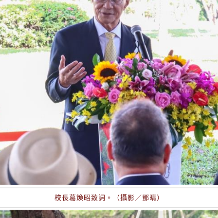
校長葛煥昭致詞。（攝影／鄧晴）