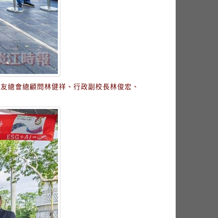
校友總會總顧問林健祥、行政副校長林俊宏、
）