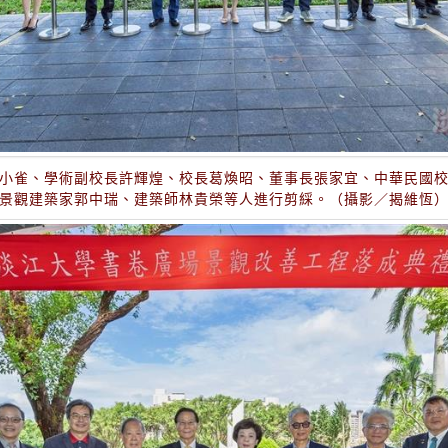
小雀、學術副校長許輝煌、校長葛煥昭、董事長張家宜、中華民國
景觀建築家郭中瑞、建築師林貴榮等人進行剪綵。（攝影／揭維恆