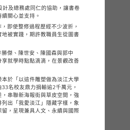
設計及總務處同仁的協助，讓書卷
持續關心並支持。
作，即使整修過程歷經不少波折，
實地被實踐，期許教職員生從圖書
許勝傑、陳世安、陳國森與郭中
分享就學時點點滴滴，在景觀改善
榮本於「以這件雕塑做為淡江大學
33名校友鼎力捐輸逾2千萬元，
差，串聯新海報街與草皮空間，強
排列出「我愛淡江」隱藏字樣，象
保留，呈現兼具人文、永續與國際