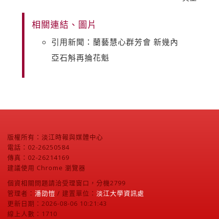
相關連結、圖片
引用新聞：蘭藝慧心群芳會 新幾內
亞石斛再掄花魁
版權所有：淡江時報與媒體中心
電話：02-26250584
傳真：02-26214169
建議使用 Chrome 瀏覽器
個資相關問題請洽受理窗口，分機2799
管理者：
潘劭愷
/ 建置單位：
淡江大學資訊處
更新日期：2026-08-06 10:21:43
線上人數：1710