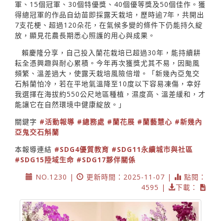
軍、15個冠軍、30個特優獎、40個優等獎及50個佳作。獲
得總冠軍的作品自幼苗即採露天栽培，歷時逾7年，共開出
7支花梗、超過120朵花，在氣候多變的條件下仍能持久綻
放，顯見花農長期悉心照護的用心與成果。
賴慶隆分享，自己投入蘭花栽培已超過30年，能持續耕
耘全憑興趣與耐心累積。今年再次獲獎尤其不易，因颱風
頻繁、溫差過大，使露天栽培風險倍增。「新幾內亞鬼交
石斛蘭怕冷，若在平地氣溫降至10度以下容易凍傷，幸好
我選擇在海拔約550公尺地區種植，濕度高、溫差緩和，才
能讓它在自然環境中健康綻放。」
關鍵字
#活動報導
#總務處
#蘭花展
#蘭藝慧心
#新幾內
亞鬼交石斛蘭
本報導連結
#SDG4優質教育
#SDG11永續城市與社區
#SDG15陸域生命
#SDG17夥伴關係
NO.1230 |
更新時間：2025-11-07 |
點閱：
4595 |
下載：