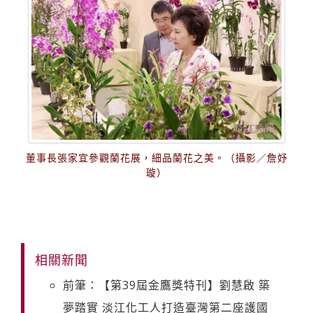
董事長張家宜參觀蘭花展，細品蘭花之美。（攝影／詹妤
璇）
相關新聞
前筆：【第39屆金鷹獎特刊】劉慧啟 築
夢踏實 淡江化工人打造臺灣第二座護國