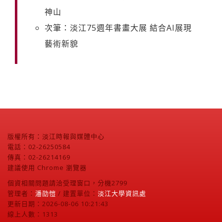
神山
次筆：淡江75週年書畫大展 結合AI展現
藝術新貌
版權所有：淡江時報與媒體中心
電話：02-26250584
傳真：02-26214169
建議使用 Chrome 瀏覽器
個資相關問題請洽受理窗口，分機2799
管理者：
潘劭愷
/ 建置單位：
淡江大學資訊處
更新日期：2026-08-06 10:21:43
線上人數：1313