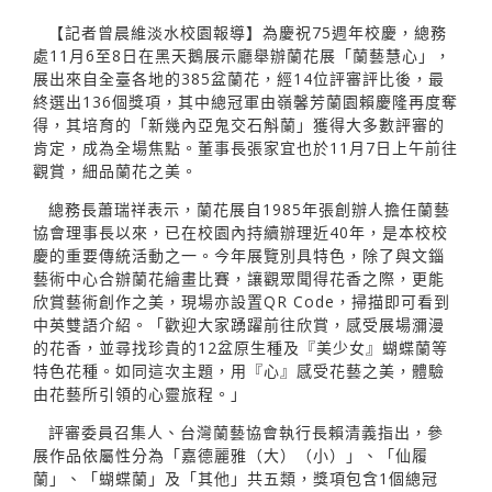
【記者曾晨維淡水校園報導】為慶祝75週年校慶，總務
處11月6至8日在黑天鵝展示廳舉辦蘭花展「蘭藝慧心」，
展出來自全臺各地的385盆蘭花，經14位評審評比後，最
終選出136個獎項，其中總冠軍由嶺馨芳蘭園賴慶隆再度奪
得，其培育的「新幾內亞鬼交石斛蘭」獲得大多數評審的
肯定，成為全場焦點。董事長張家宜也於11月7日上午前往
觀賞，細品蘭花之美。
總務長蕭瑞祥表示，蘭花展自1985年張創辦人擔任蘭藝
協會理事長以來，已在校園內持續辦理近40年，是本校校
慶的重要傳統活動之一。今年展覽別具特色，除了與文錙
藝術中心合辦蘭花繪畫比賽，讓觀眾聞得花香之際，更能
欣賞藝術創作之美，現場亦設置QR Code，掃描即可看到
中英雙語介紹。「歡迎大家踴躍前往欣賞，感受展場瀰漫
的花香，並尋找珍貴的12盆原生種及『美少女』蝴蝶蘭等
特色花種。如同這次主題，用『心』感受花藝之美，體驗
由花藝所引領的心靈旅程。」
評審委員召集人、台灣蘭藝協會執行長賴清義指出，參
展作品依屬性分為「嘉德麗雅（大）（小）」、「仙履
蘭」、「蝴蝶蘭」及「其他」共五類，獎項包含1個總冠