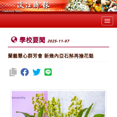
Toggl
navig
學校要聞
2025-11-07
蘭藝慧心群芳會 新幾內亞石斛再掄花魁