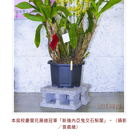
本屆校慶蘭花展總冠軍「新幾內亞鬼交石斛蘭」。（攝影
／曾晨維）