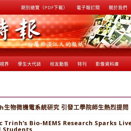
期別總覽（PDF下載）
電子報訂閱
關於我們
視界
學生大代誌
校友動態
特刊
影像資料庫
rinh生物微機電系統研究 引發工學院師生熱烈提問
c Trinh’s Bio-MEMS Research Sparks Liv
d Students