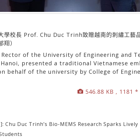
校長 Prof. Chu Duc Trinh致贈越南的刺繡
郁翔）
, Rector of the University of Engineering and 
 Hanoi, presented a traditional Vietnamese em
n behalf of the university by College of Engi
546.88 KB , 1181 *
Chu Duc Trinh’s Bio-MEMS Research Sparks Lively
 Students