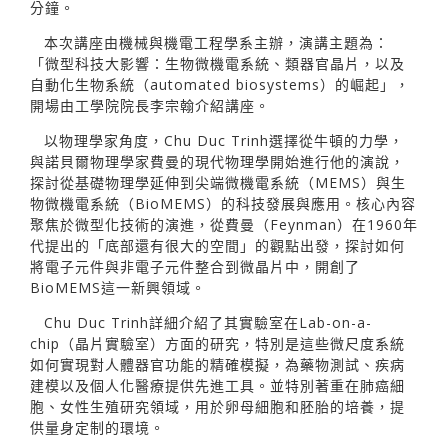
分鐘。
本次講座由機械與機電工程學系主辦，演講主題為：
「微型科技大影響：生物微機電系統、類器官晶片，以及
自動化生物系統（automated biosystems）的崛起」，
開場由工學院院長李宗翰介紹講座。
以物理學家角度，Chu Duc Trinh選擇從牛頓的力學，
與諾貝爾物理學家費曼的現代物理學開始進行他的演說，
探討從基礎物理學延伸到尖端微機電系統（MEMS）與生
物微機電系統（BioMEMS）的科技發展與應用。核心內容
聚焦於微型化技術的演進，從費曼（Feynman）在1960年
代提出的「底部還有很大的空間」的觀點出發，探討如何
將電子元件與非電子元件整合到微晶片中，開創了
BioMEMS這一新興領域。
Chu Duc Trinh詳細介紹了其實驗室在Lab-on-a-
chip（晶片實驗室）方面的研究，特別是這些微尺度系統
如何實現對人體器官功能的精確模擬，為藥物測試、疾病
建模以及個人化醫療提供先進工具。並特別著重在肺癌細
胞、女性生殖研究領域，用於卵母細胞和胚胎的培養，提
供量身定制的環境。