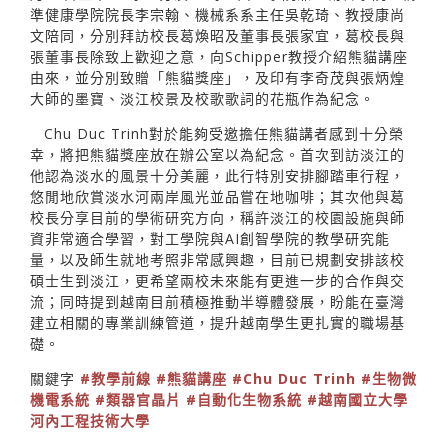
準健康學院院長李宗翰、機械系系主任吳乾琦、教授康尚
文陪同，分別拜訪校長葛煥昭及董事長張家宜，葛校長與
張董事長除致上歡迎之意，向Schipper教授介紹熊貓講座
由來，並分別致贈「熊貓獎座」，及印有李奇茂與張炳煌
大師的墨寶、淡江校景及校歌歌詞的花瓶作為紀念。
Chu Duc Trinh對於能夠受邀擔任熊貓講者感到十分榮
幸，將把熊貓獎座放在辦公室以為紀念。首次到訪淡江的
他認為淡水的風景十分美麗，此行特別安排腳踏車行程，
悠閒地欣賞淡水河兩岸風光並品嘗在地咖啡；其次他與葛
校長分享目前的學術研究方向，稱許淡江的校園設施與師
資非常適合學習，對工學院與AI創智學院的教學研究能
量，以及師生就地考照非常感興趣，目前已規劃安排該校
碩士生到淡江，更希望兩校未來能有更進一步的合作與交
流；同時提到越南目前積極推動半導體發展，盼能在臺灣
建立相關的專業訓練管道，提升越南學生更扎實的職場基
礎。
關鍵字
#教學前線
#熊貓講座
#Chu Duc Trinh
#生物微
機電系統
#類器官晶片
#自動化生物系統
#越南國立大學
河內工程技術大學