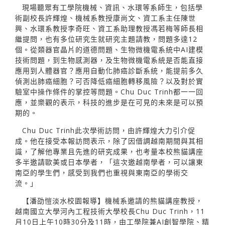
現場聽眾有工學院機械、資訊、水環等系師生，包括學
術副校長許輝煌、機械系教授康尚文、資工系主任陳世
興、水環系教授李奇旺、資工系助理教授馮若梅等師長相
繼提問，也有多位研究生就研究主題請教，問題多達12
個。從類器官晶片的道德問題、生物微機電系統中AI建模
技術問題，到生物感測器，及生物微機電系統是否能直接
應用到人體器官？應用自動化肺癌診斷系統，能提前多久
偵測出肺癌細胞？可否降低癌細胞轉移風險？以及對於實
驗室中操作條件的掌控等問題。Chu Duc Trinh都一一回
應，並樂觀的表示，科技的進步是在可見的未來是可以預
期的。
Chu Duc Trinh此次學術訪問，由許輝煌大力引介促
成。他在接受本報訪問表示，除了因借調越南期間與其相
識，了解他專業且先進的研究成果，也考量本校熊貓講座
多半邀請歐美或日本學者，「這次邀越南學者，可以讓東
南亞的學生們，感受到我們也重視與東南亞的學術交
流。」
【潘劭愷淡水校園報導】機械系邀請的熊貓講座教授，
越南國立大學河內工程技術大學校長Chu Duc Trinh，11
月10日上午10時30分及11時，由工學院兼AI創智學院、精