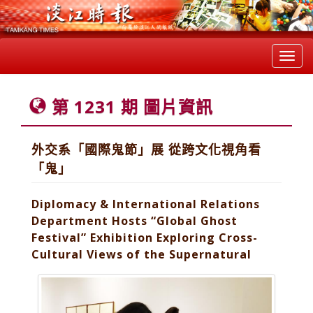
Toggl
navig
第 1231 期 圖片資訊
外交系「國際鬼節」展 從跨文化視角看
「鬼」
Diplomacy & International Relations
Department Hosts “Global Ghost
Festival” Exhibition Exploring Cross-
Cultural Views of the Supernatural