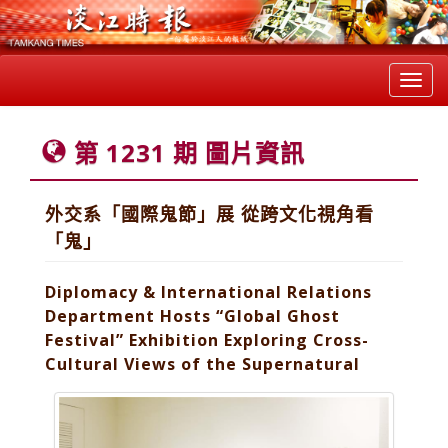
Toggl
navig
第 1231 期 圖片資訊
外交系「國際鬼節」展 從跨文化視角看
「鬼」
Diplomacy & International Relations
Department Hosts “Global Ghost
Festival” Exhibition Exploring Cross-
Cultural Views of the Supernatural