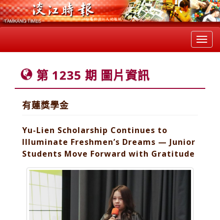
Toggl
navig
第 1235 期 圖片資訊
有蓮獎學金
Yu-Lien Scholarship Continues to
Illuminate Freshmen’s Dreams — Junior
Students Move Forward with Gratitude