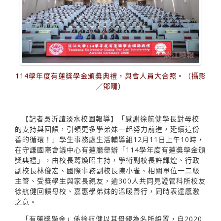
114學年度有蓮獎學金頒獎典禮，與會人員大合照。（攝影
／鄧晴）
【記者吳沂諠淡水校園報導】「感謝徐航健學長對母校
的支持與回饋，引領更多學弟妹一起努力前進，延續這份
善的循環！」學生事務處生活輔導組12月11日上午10時，
在守謙國際會議中心有蓮廳舉辦「114學年度有蓮獎學金頒
獎典禮」，由校長葛煥昭主持，學術副校長許輝煌、行政
副校長林俊宏、國際事務副校長陳小雀、相關單位一二級
主管、受獎學生與家長親友，逾300人共同見證管科所校友
徐航健回饋母校、嘉惠學弟妹的溫暖善行，同時表達感激
之意。
「有蓮獎學金」係徐航健以其母親為名所設置，自2020