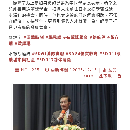
從臺南北上參加典禮的建築系李同學家長表示，希望女
兒能善用這筆獎學金，把握未來前往日本交換學習或進一
步深造的機會。同時，他也肯定徐航健的解囊相助，不僅
在經濟上支持學生，更吸引優秀人才就讀，為年輕學子打
造更寬廣的發展舞臺。
關鍵字
#溫馨時刻
#學務處
#有蓮獎學金
#徐航健
#黃存
鏞
#歐韻琳
本報導連結
#SDG1消除貧窮
#SDG4優質教育
#SDG11永
續城市與社區
#SDG17夥伴關係
NO.1235 |
更新時間：2025-12-15 |
點閱：
3416 |
下載：