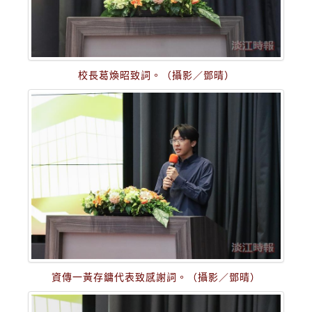
校長葛煥昭致詞。（攝影／鄧晴）
資傳一黃存鏞代表致感謝詞。（攝影／鄧晴）