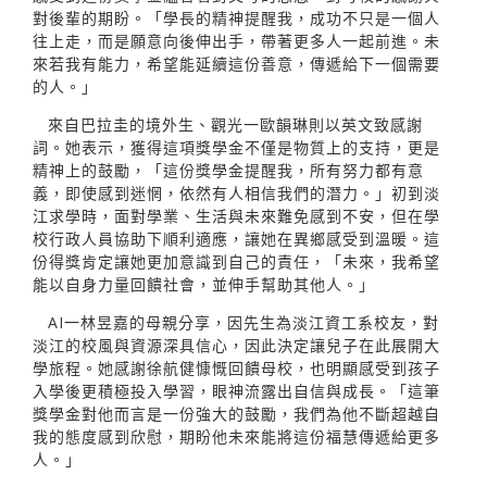
對後輩的期盼。「學長的精神提醒我，成功不只是一個人
往上走，而是願意向後伸出手，帶著更多人一起前進。未
來若我有能力，希望能延續這份善意，傳遞給下一個需要
的人。」
來自巴拉圭的境外生、觀光一歐韻琳則以英文致感謝
詞。她表示，獲得這項獎學金不僅是物質上的支持，更是
精神上的鼓勵，「這份獎學金提醒我，所有努力都有意
義，即使感到迷惘，依然有人相信我們的潛力。」初到淡
江求學時，面對學業、生活與未來難免感到不安，但在學
校行政人員協助下順利適應，讓她在異鄉感受到溫暖。這
份得獎肯定讓她更加意識到自己的責任，「未來，我希望
能以自身力量回饋社會，並伸手幫助其他人。」
AI一林昱嘉的母親分享，因先生為淡江資工系校友，對
淡江的校風與資源深具信心，因此決定讓兒子在此展開大
學旅程。她感謝徐航健慷慨回饋母校，也明顯感受到孩子
入學後更積極投入學習，眼神流露出自信與成長。「這筆
獎學金對他而言是一份強大的鼓勵，我們為他不斷超越自
我的態度感到欣慰，期盼他未來能將這份福慧傳遞給更多
人。」