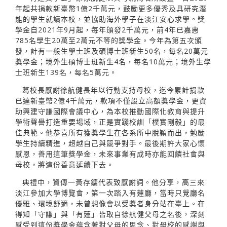
年起共捐款新臺幣1億2千萬元，鼓勵更多優秀及具研究潛
能的學生就讀本校，並協助海外學子在淡江安心求學。獎
學金自2021年9月起，每年頒發2千萬元，前4年已嘉惠
785名學生20萬至2萬元不等的獎學金。今年為第五次頒
發，計有一般生學士班及碩博士班新生50名，每名20萬元
獎學金；境外生碩博士班新生4名，每名10萬元；境外生學
士班新生139名，每名5萬元。
葛校長感謝徐航健長年以行動支持母校，迄今累計捐款
已達新臺幣2億4千萬元，款項不僅設立高額獎學金，更資
助興建守謙國際會議中心，為本校推動國際化教育與提升
學術聲譽打造重要場域，正是實踐校訓「樸實剛毅」的最
佳典範。他恭喜所有獲獎學生在各系所中脫穎而出，勉勵
學生持續精進，超越自己與競爭對手。最後期許大家心懷
感恩，善用這筆獎學金，未來事業有成時亦能回饋社會與
母校，將這份善意延續下去。
典禮中，資傳一黃存鏞代表致感謝詞。他分享，高三來
淡江參加大學博覽會，第一次踏入有蓮廳，當時只覺廳名
優雅、環境舒適，未曾想像會以受獎者身分站在臺上。在
得知「守謙」與「有蓮」皆取自徐航健父母之名後，深刻
感受到這份獎學金蘊含著對父母的思念、對母校的感謝與