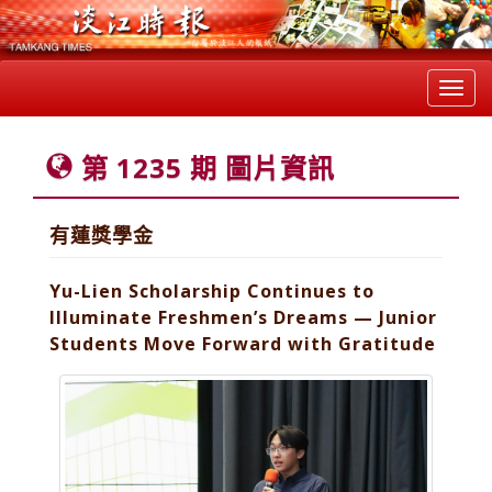
Toggl
navig
第 1235 期 圖片資訊
有蓮獎學金
Yu-Lien Scholarship Continues to
Illuminate Freshmen’s Dreams — Junior
Students Move Forward with Gratitude