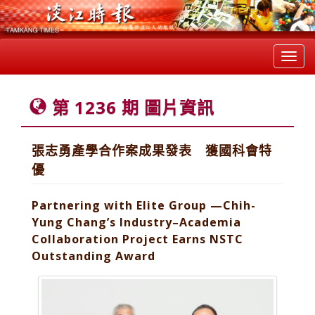
Toggl
navig
第 1236 期 圖片資訊
張志勇產學合作案成果發表 獲國科會特
優
Partnering with Elite Group —Chih-
Yung Chang’s Industry–Academia
Collaboration Project Earns NSTC
Outstanding Award