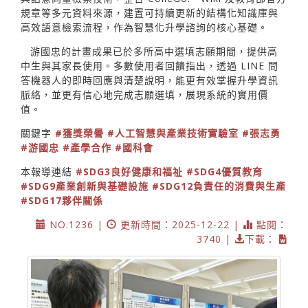
規章等多元資料來源，建置可持續更新的結構化知識庫與
高效語意檢索流程，作為智慧化升學諮詢的核心基礎。
游國忠的計畫成果已於多所高中選填志願期間，提供高
中生與其家長使用。多數使用者回饋指出，透過 LINE 問
答機器人的即時回應與清楚說明，能更有效掌握升學資訊
脈絡，並更有信心地完成志願選填，展現系統的實用價
值。
關鍵字
#獲獎榮譽
#人工智慧與產業技術實驗室
#張志勇
#游國忠
#產學合作
#國科會
本報導連結
#SDG3良好健康和福祉
#SDG4優質教育
#SDG9產業創新與基礎設施
#SDG12負責任的消費與生產
#SDG17夥伴關係
NO.1236 |
更新時間：2025-12-22 |
點閱：
3740 |
下載：