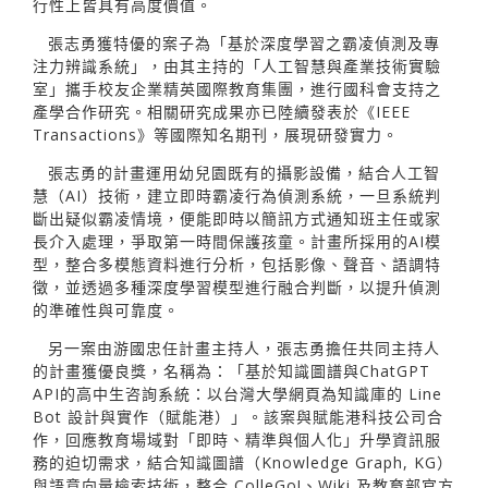
行性上皆具有高度價值。
張志勇獲特優的案子為「基於深度學習之霸凌偵測及專
注力辨識系統」，由其主持的「人工智慧與產業技術實驗
室」攜手校友企業精英國際教育集團，進行國科會支持之
產學合作研究。相關研究成果亦已陸續發表於《IEEE
Transactions》等國際知名期刊，展現研發實力。
張志勇的計畫運用幼兒園既有的攝影設備，結合人工智
慧（AI）技術，建立即時霸凌行為偵測系統，一旦系統判
斷出疑似霸凌情境，便能即時以簡訊方式通知班主任或家
長介入處理，爭取第一時間保護孩童。計畫所採用的AI模
型，整合多模態資料進行分析，包括影像、聲音、語調特
徵，並透過多種深度學習模型進行融合判斷，以提升偵測
的準確性與可靠度。
另一案由游國忠任計畫主持人，張志勇擔任共同主持人
的計畫獲優良獎，名稱為：「基於知識圖譜與ChatGPT
API的高中生咨詢系統：以台灣大學網頁為知識庫的 Line
Bot 設計與實作（賦能港）」。該案與賦能港科技公司合
作，回應教育場域對「即時、精準與個人化」升學資訊服
務的迫切需求，結合知識圖譜（Knowledge Graph, KG）
與語意向量檢索技術，整合 ColleGo!、Wiki 及教育部官方