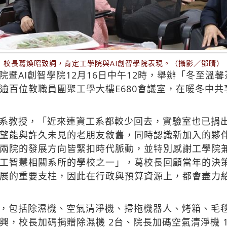
校長葛煥昭致詞，肯定工學院與AI創智學院表現。（攝影／鄧晴）
暨AI創智學院12月16日中午12時，舉辦「冬至溫
逾百位教職員團聚工學大樓E680會議室，在暖冬中
系教授，「近來連資工系都較少回去，實驗室也已捐
望能與許久未見的老朋友敘舊，同時認識新加入的夥伴
兩院的發展方向皆緊扣時代脈動，並特別感謝工學院兼
工智慧相關系所的學校之一」，葛校長回顧當年的決
展的重要支柱，因此在行政與預算資源上，都會盡力
，包括除濕機、空氣清淨機、掃拖機器人、烤箱、毛毯，
興，校長加碼捐贈除濕機 2台、院長加碼空氣清淨機 