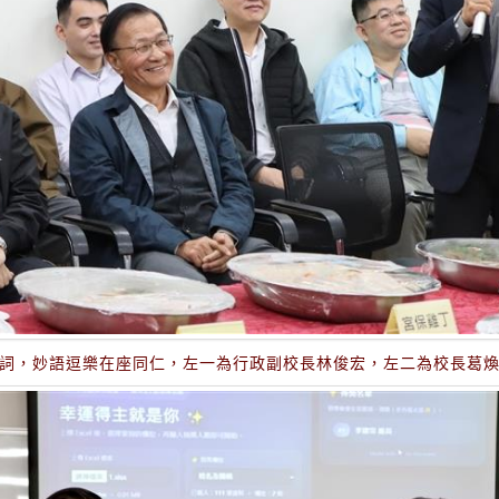
詞，妙語逗樂在座同仁，左一為行政副校長林俊宏，左二為校長葛