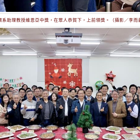
環系助理教授維恩亞中獎，在眾人恭賀下，上前領獎。（攝影／李而