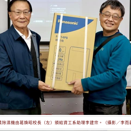
獎除濕機由葛煥昭校長（左）頒給資工系助理李建宗。（攝影／李而