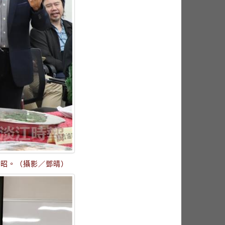
煥昭。（攝影／鄧晴）