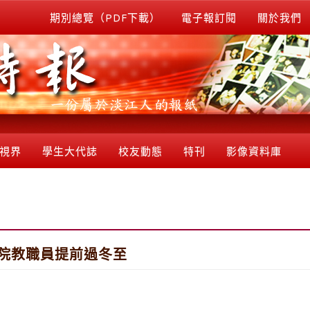
期別總覽（PDF下載）
電子報訂閱
關於我們
視界
學生大代誌
校友動態
特刊
影像資料庫
I院教職員提前過冬至