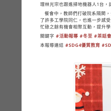
理林光宗也跟進掃地機器人1台，
餐會中，教師們打破院系隔閡，
了許多工學院同仁，也進一步感受
忙碌之餘有機會相聚互動，提升學
關鍵字
#活動報導
#冬至
#茶話
本報導連結
#SDG4優質教育
#S