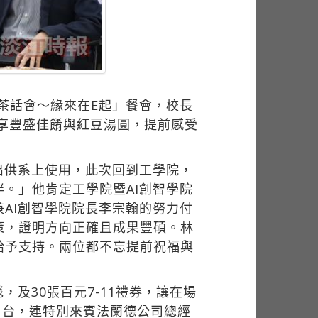
馨茶話會～緣來在E起」餐會，校長
共享豐盛佳餚與紅豆湯圓，提前感受
出供系上使用，此次回到工學院，
。」他肯定工學院暨AI創智學院
AI創智學院院長李宗翰的努力付
策，證明方向正確且成果豐碩。林
給予支持。兩位都不忘提前祝福與
及30張百元7-11禮券，讓在場
1台，連特別來賓法蘭德公司總經