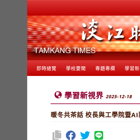
即時總覽
學校要聞
專題專欄
學習新
學習新視界
2025-12-18
暖冬共茶話 校長與工學院暨A