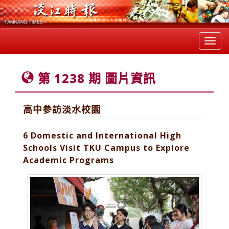
Toggl
navig
第 1238 期 圖片資訊
高中參訪淡水校園
6 Domestic and International High
Schools Visit TKU Campus to Explore
Academic Programs