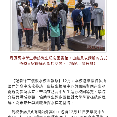
丹鳳高中學生參訪覺生紀念圖書館，由館員以講解的方式
帶領大家瞭解內部的空間。（攝影／曾晨維）
【記者徐芷儀淡水校園報導】12月，本校陸續接待多所
國內外高中來校參訪，由招生策略中心與國際暨兩岸事務
處規劃參訪事宜，帶領來訪高中師生進行校園導覽、學院
介紹與場域參觀，協助學生逐步累積對大學學習樣貌的理
解，為未來升學與職涯探索奠定基礎。
到校參訪共6所國內外高中，包含12月11日安樂高中師