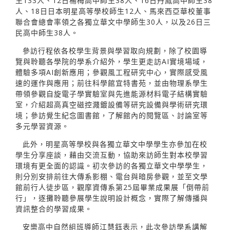
生133人、12日楊梅高中師生38人、16日丹鳳高中師生38
人、18日日本明星高等學校師生12人、馬來西亞華校董事
聯合會總會率領之各獨立華文中學師生30人，以及26日三
民高中師生38人。
參訪行程依各校學生背景與學習取向規劃，除了校園導
覽與聆聽各學院的學系介紹外，學生更走訪AI實境場域，
體驗多項AI創新應用；參觀風工程研究中心，實際感受風
速的運作與應用；前往科學館宜特書苑，並由物理系學生
帶領參觀自旋電子學實驗室與先進能源材料電子結構實驗
室，介紹超高真空磁控濺鍍設備等研究設備與學術研究環
境；參訪覺生紀念圖書館，了解館內的閱覽區、討論室等
多元學習資源。
此外，明星高等學校與各獨立華文中學學生亦參加在校
學生分享座談，藉由交流互動，協助來訪師生對本校學習
環境有更全面的認識。初次參訪的各獨立華文中學學生，
則分別安排前往大傳系影棚、電台與暗房參觀，並至文學
館前行人徒步區，觀摩資傳系第25屆畢業成果展「倒帶前
行」，逐攤聆聽參展學生說明設計概念，實際了解傳播與
資訊整合的學習成果。
安樂高中自然組班導師江慧鈺表示，此次參訪學系講解