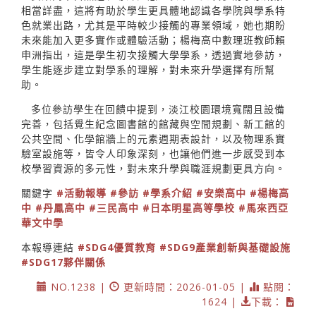
相當詳盡，這將有助於學生更具體地認識各學院與學系特
色就業出路，尤其是平時較少接觸的專業領域，她也期盼
未來能加入更多實作或體驗活動；楊梅高中數理班教師賴
申洲指出，這是學生初次接觸大學學系，透過實地參訪，
學生能逐步建立對學系的理解，對未來升學選擇有所幫
助。
多位參訪學生在回饋中提到，淡江校園環境寬闊且設備
完善，包括覺生紀念圖書館的館藏與空間規劃、新工館的
公共空間、化學館牆上的元素週期表設計，以及物理系實
驗室設施等，皆令人印象深刻，也讓他們進一步感受到本
校學習資源的多元性，對未來升學與職涯規劃更具方向。
關鍵字
#活動報導
#參訪
#學系介紹
#安樂高中
#楊梅高
中
#丹鳳高中
#三民高中
#日本明星高等學校
#馬來西亞
華文中學
本報導連結
#SDG4優質教育
#SDG9產業創新與基礎設施
#SDG17夥伴關係
NO.1238 |
更新時間：2026-01-05 |
點閱：
1624 |
下載：