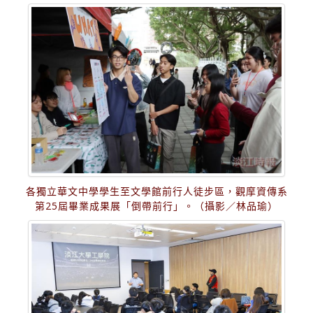
各獨立華文中學學生至文學館前行人徒步區，觀摩資傳系
第25屆畢業成果展「倒帶前行」。（攝影／林品瑜）