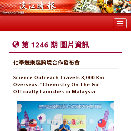
Toggl
navig
第 1246 期 圖片資訊
化學遊樂趣跨境合作發布會
Science Outreach Travels 3,000 Km
Overseas: “Chemistry On The Go”
Officially Launches in Malaysia