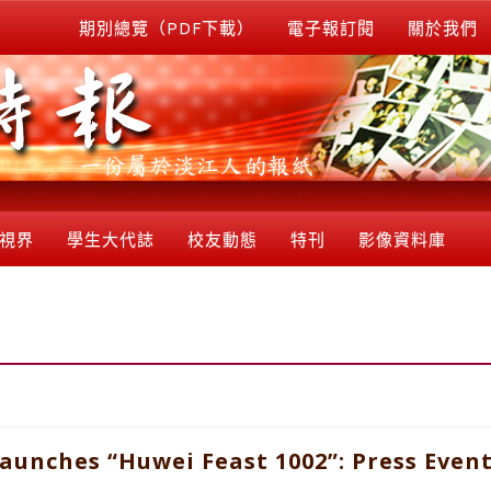
期別總覽（PDF下載）
電子報訂閱
關於我們
視界
學生大代誌
校友動態
特刊
影像資料庫
unches “Huwei Feast 1002”: Press Event