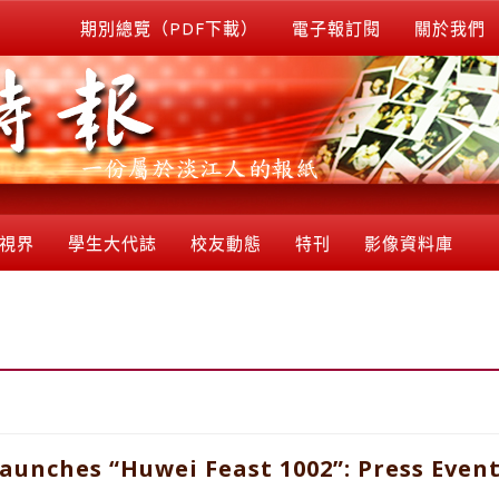
期別總覽（PDF下載）
電子報訂閱
關於我們
視界
學生大代誌
校友動態
特刊
影像資料庫
unches “Huwei Feast 1002”: Press Event