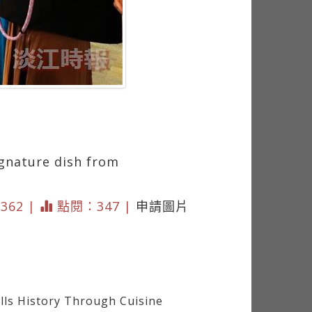
）
gnature dish from
2362 |
點閱：347 |
申請圖片
s History Through Cuisine