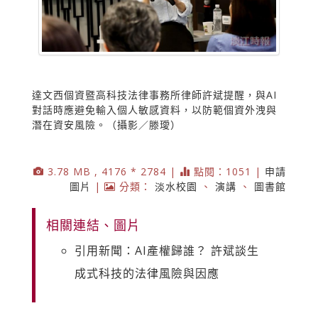
達文西個資暨高科技法律事務所律師許斌提醒，與AI
對話時應避免輸入個人敏感資料，以防範個資外洩與
潛在資安風險。（攝影／滕璦）
3.78 MB , 4176 * 2784 |
點閱：1051 |
申請
圖片
|
分類：
淡水校園
、
演講
、
圖書館
相關連結、圖片
引用新聞：AI產權歸誰？ 許斌談生
成式科技的法律風險與因應