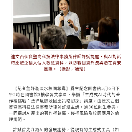
達文西個資暨高科技法律事務所律師許斌提醒，與AI對話
時應避免輸入個人敏感資料，以防範個資外洩與潛在資安
風險。（攝影／滕璦）
【記者詹妤璇淡水校園報導】覺生紀念圖書館5月6日下
午2時在圖書館3樓學習共享區，舉辦「生成式AI時代的著
作權挑戰：法律風險及因應策略初探」講座，由達文西個
資暨高科技法律事務所律師許斌主講，逾30位師生參與，
一同探討AI產出的著作權歸屬、侵權風險及校園應用的倫
理規範。
許斌首先介紹AI的發展趨勢，從現有的生成式工具（如