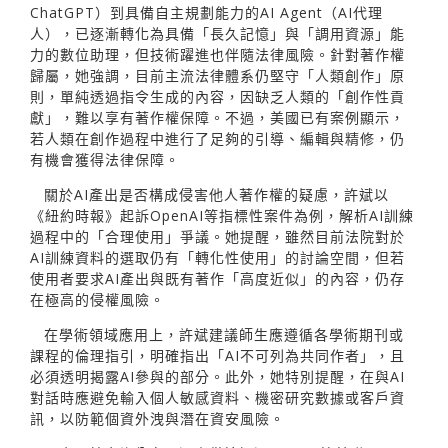
ChatGPT）到具備自主規劃能力的AI Agent（AI代理
人），已逐漸轉化為具備「長久記憶」與「調用資源」能
力的數位助理，但技術躍進也伴隨法律風險。針對著作權
歸屬，她強調，目前主流法律體系仍堅守「人類創作」原
則，單純透過指令生成的內容，因缺乏人類的「創作性貢
獻」，難以享有著作權保障。不過，美國已有案例顯示，
若人類在創作過程中進行了足夠的引導、編輯與精修，仍
有機會獲得法律保障。
關於AI產出是否構成侵害他人著作權的疑慮，許斌以
《紐約時報》起訴OpenAI等指標性案件為例，解析AI訓練
過程中的「合理使用」爭議。她提醒，雖然目前法院對於
AI訓練資料的選取仍有「轉化性使用」的討論空間，但若
使用者要求AI產出與既有著作「高度近似」的內容，仍存
在極高的侵權風險。
在學術領域應用上，許斌建議師生應遵循各學術期刊或
課程的倫理指引，明確指出「AI不可列為共同作者」，且
必須透明揭露AI參與的部分。此外，她特別提醒，在與AI
對話時應避免輸入個人敏感資料、機密研究數據或客戶資
訊，以防範個資外洩與潛在資安風險。