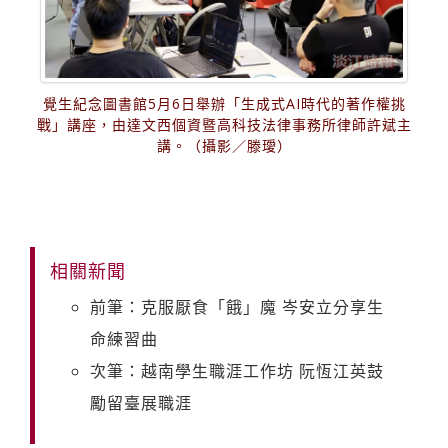
覺生紀念圖書館5月6日舉辦「生成式AI時代的著作權挑
戰」講座，由達文西個資暨高科技法律事務所律師許斌主
講。（攝影／滕璦）
相關新聞
前筆：克服厭食「餓」魔 岑安立分享生
命練習曲
次筆：越南學生職涯工作坊 阮恆江英鼓
勵留臺展職涯