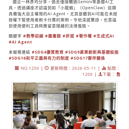
國企一林彥均分享，過去僅接觸過Gemini等基礎AI工
具，透過講座才認識到如「小龍蝦」（OpenClaw）這類
具備強大自主權限的AI Agent，尤其是聽到AI可能在未經
授權下幫使用者刷卡付費的案例，令他深感驚訝，也意識
到使用便利工具時應留意隱藏的法律風險。
關鍵字
#教學前線
#圖書館
#許斌
#著作權
#生成式AI
#AI Agent
本報導連結
#SDG4優質教育
#SDG9產業創新與基礎設施
#SDG16和平正義與有力的制度
#SDG17夥伴關係
NO.1250 |
更新時間：2026-05-11 |
點閱：
1200 |
下載：