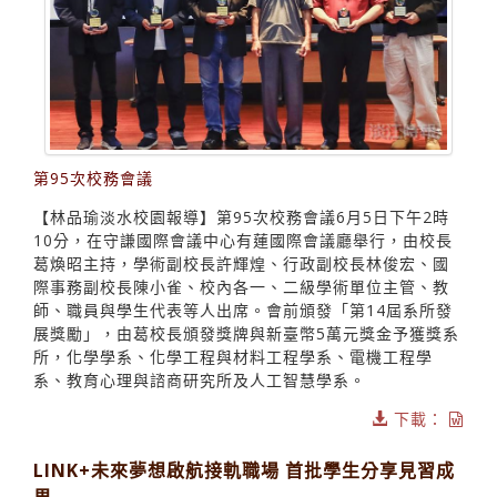
第95次校務會議
【林品瑜淡水校園報導】第95次校務會議6月5日下午2時
10分，在守謙國際會議中心有蓮國際會議廳舉行，由校長
葛煥昭主持，學術副校長許輝煌、行政副校長林俊宏、國
際事務副校長陳小雀、校內各一、二級學術單位主管、教
師、職員與學生代表等人出席。會前頒發「第14屆系所發
展獎勵」，由葛校長頒發獎牌與新臺幣5萬元獎金予獲獎系
所，化學學系、化學工程與材料工程學系、電機工程學
系、教育心理與諮商研究所及人工智慧學系。
下載：
LINK+未來夢想啟航接軌職場 首批學生分享見習成
果