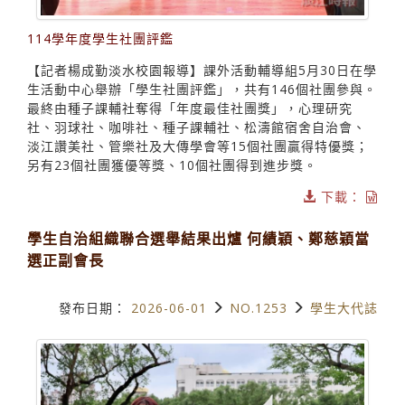
114學年度學生社團評鑑
【記者楊成勤淡水校園報導】課外活動輔導組5月30日在學
生活動中心舉辦「學生社團評鑑」，共有146個社團參與。
最終由種子課輔社奪得「年度最佳社團獎」，心理研究
社、羽球社、咖啡社、種子課輔社、松濤館宿舍自治會、
淡江讚美社、管樂社及大傳學會等15個社團贏得特優獎；
另有23個社團獲優等獎、10個社團得到進步獎。
下載：
學生自治組織聯合選舉結果出爐 何績穎、鄭慈穎當
選正副會長
發布日期：
2026-06-01
NO.1253
學生大代誌