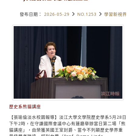
發布日期：
2026-05-29
NO.1253
學習新視界
歷史系熊貓講座
【張瑜倫淡水校園報導】淡江大學文學院歷史學系5月28日
下午2時，在守謙國際會議中心有蓮廳舉辦當日第二場「熊
貓講座」，由榮獲英國王室封爵、當今不列顛歷史學界重