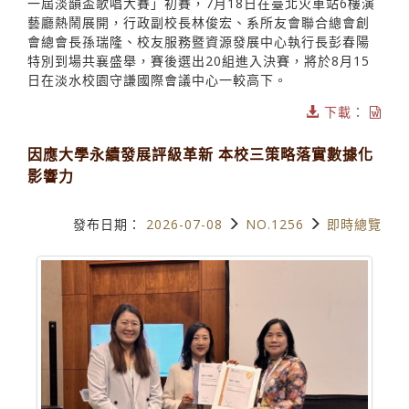
一屆淡韻盃歌唱大賽」初賽，7月18日在臺北火車站6樓演
藝廳熱鬧展開，行政副校長林俊宏、系所友會聯合總會創
會總會長孫瑞隆、校友服務暨資源發展中心執行長彭春陽
特別到場共襄盛舉，賽後選出20組進入決賽，將於8月15
日在淡水校園守謙國際會議中心一較高下。
下載：
因應大學永續發展評級革新 本校三策略落實數據化
影響力
發布日期：
2026-07-08
NO.1256
即時總覽