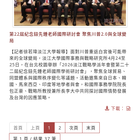
第22屆紀念鈕先鍾老師國際研討會 聚焦川普2.0與全球變
局
【記者徐若瑋淡江大學報導】面對川普重返白宮後可能帶
來的全球變局，淡江大學國際事務與戰略研究所4月24至
25日，在台北校園舉辦「2026淡江戰略學派年會暨第二十
二屆紀念鈕先鍾老師國際學術研討會」，聚焦全球貿易、
同盟體系與國際秩序變化等議題。活動邀集來自日本、韓
國、馬來西亞、印度等地學者與會，和國際事務學院院長
包正豪、戰略所教授兼所長李大中共同探討國際情勢發展
及台灣的因應策略。
下載：
(current)
首頁
上頁
1
2
次頁
末頁
第 1 頁 / 結果 37 筆