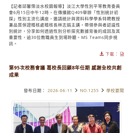
【記者邱馨霈淡水校園報導】淡江大學性別平等教育委員
會6月15日中午12時，在傳播館Q409舉辦「性別統計初
探」性別主流化講座，邀請統計與資料科學學系特聘教授
兼品質保證稽核處稽核長林志娟主講，帶領參與者認識性
別統計，分享如何透過性別分析探究數據背後的成因及其
重要性，逾30位教職員生到場聆聽，MS Teams同步視
訊。
下載：
第95次校務會議 葛校長回顧8年任期 感謝全校共創
成果
發布日期：
2026-06-11
NO.1255
學校要聞