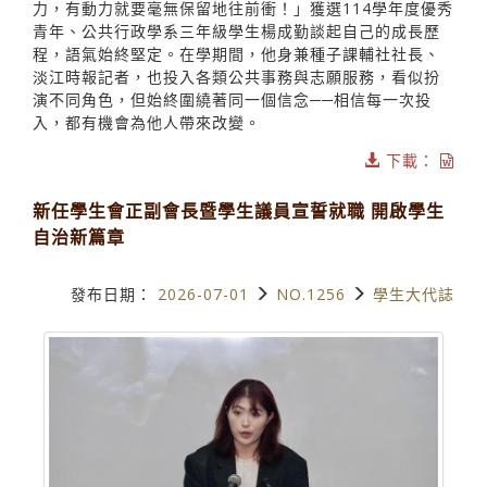
力，有動力就要毫無保留地往前衝！」獲選114學年度優秀
青年、公共行政學系三年級學生楊成勤談起自己的成長歷
程，語氣始終堅定。在學期間，他身兼種子課輔社社長、
淡江時報記者，也投入各類公共事務與志願服務，看似扮
演不同角色，但始終圍繞著同一個信念──相信每一次投
入，都有機會為他人帶來改變。
下載：
新任學生會正副會長暨學生議員宣誓就職 開啟學生
自治新篇章
發布日期：
2026-07-01
NO.1256
學生大代誌