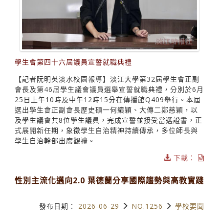
學生會第四十六屆議員宣誓就職典禮
【記者阮明英淡水校園報導】淡江大學第32屆學生會正副
會長及第46屆學生議會議員選舉宣誓就職典禮，分別於6月
25日上午10時及中午12時15分在傳播館Q409舉行。本屆
選出學生會正副會長歷史碩一何績穎、大傳二鄭慈穎，以
及學生議會共8位學生議員，完成宣誓並接受當選證書，正
式展開新任期，象徵學生自治精神持續傳承，多位師長與
學生自治幹部出席觀禮。
下載：
性別主流化邁向2.0 葉德蘭分享國際趨勢與高教實踐
發布日期：
2026-06-29
NO.1256
學校要聞