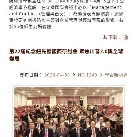
院經濟學系主任M. Ali Choudhary教授，4月16日下午受
經濟學系邀請，在守謙國際會議中心以「Management
and Conflict（管理與衝突）」為題發表專題演講，透過
實證研究剖析恐怖主義對企業管理與經濟表現的影響，共
計55位師生到場聆聽。
下載：
第22屆紀念鈕先鍾國際研討會 聚焦川普2.0與全球
變局
發布日期：
2026-04-30
NO.1249
學習新視界