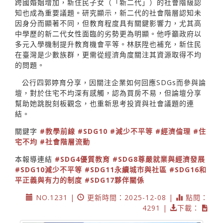
跨國婚姻增加，新住民子女（「新二代」）的社會階級認
知也成為重要議題。研究顯示，新二代的社會階層認知未
因身分而顯著不同，但教育程度具有關鍵影響力，尤其高
中學歷的新二代女性面臨的劣勢更為明顯。他呼籲政府以
多元入學機制提升教育機會平等。林朕陞也補充，新住民
在臺灣是少數族群，更需從經濟角度關注其資源取得不均
的問題。
公行四郭婷育分享，因關注企業如何回應SDGs而參與論
壇，對於住宅不均深有感觸，認為買房不易，但論壇分享
幫助她跳脫刻板觀念，也重新思考投資與社會議題的連
結。
關鍵字
#教學前線
#SDG10
#減少不平等
#經濟倫理
#住
宅不均
#社會階層流動
本報導連結
#SDG4優質教育
#SDG8尊嚴就業與經濟發展
#SDG10減少不平等
#SDG11永續城市與社區
#SDG16和
平正義與有力的制度
#SDG17夥伴關係
NO.1231 |
更新時間：2025-12-08 |
點閱：
4291 |
下載：