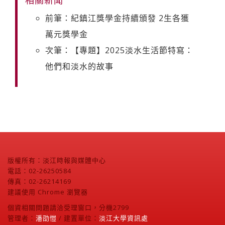
相關新聞
前筆：紀鎮江獎學金持續頒發 2生各獲
萬元獎學金
次筆：【專題】2025淡水生活節特寫：
他們和淡水的故事
版權所有：淡江時報與媒體中心
電話：02-26250584
傳真：02-26214169
建議使用 Chrome 瀏覽器
個資相關問題請洽受理窗口，分機2799
管理者：
潘劭愷
/ 建置單位：
淡江大學資訊處