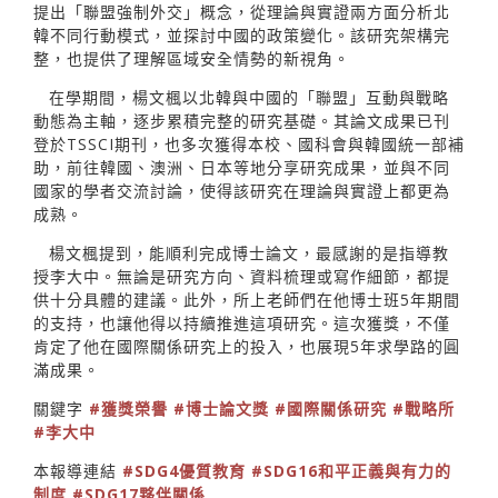
提出「聯盟強制外交」概念，從理論與實證兩方面分析北
韓不同行動模式，並探討中國的政策變化。該研究架構完
整，也提供了理解區域安全情勢的新視角。
在學期間，楊文楓以北韓與中國的「聯盟」互動與戰略
動態為主軸，逐步累積完整的研究基礎。其論文成果已刊
登於TSSCI期刊，也多次獲得本校、國科會與韓國統一部補
助，前往韓國、澳洲、日本等地分享研究成果，並與不同
國家的學者交流討論，使得該研究在理論與實證上都更為
成熟。
楊文楓提到，能順利完成博士論文，最感謝的是指導教
授李大中。無論是研究方向、資料梳理或寫作細節，都提
供十分具體的建議。此外，所上老師們在他博士班5年期間
的支持，也讓他得以持續推進這項研究。這次獲獎，不僅
肯定了他在國際關係研究上的投入，也展現5年求學路的圓
滿成果。
關鍵字
#獲獎榮譽
#博士論文獎
#國際關係研究
#戰略所
#李大中
本報導連結
#SDG4優質教育
#SDG16和平正義與有力的
制度
#SDG17夥伴關係