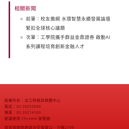
相關新聞
前筆：校友擔綱 水環智慧永續發展論壇
緊扣全球核心議題
次筆：工學院攜手群益金鼎證券 啟動AI
系列課程培育創新金融人才
版權所有：淡江時報與媒體中心
電話：02-26250584
傳真：02-26214169
建議使用 Chrome 瀏覽器
個資相關問題請洽受理窗口，分機2799