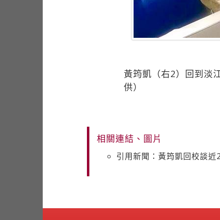
黃筠凱（右2）回到淡
供）
相關連結、圖片
引用新聞：黃筠凱回校談近