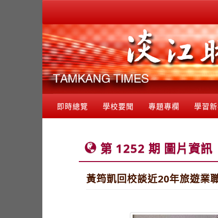
即時總覽
學校要聞
專題專欄
學習新
第 1252 期 圖片資訊
黃筠凱回校談近20年旅遊業