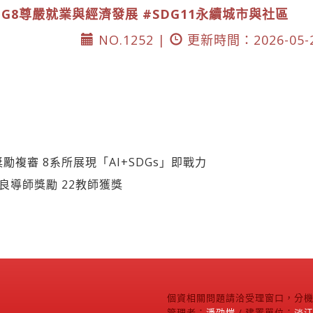
DG8尊嚴就業與經濟發展
#SDG11永續城市與社區
NO.1252 |
更新時間：2026-05-
勵複審 8系所展現「AI+SDGs」即戰力
良導師獎勵 22教師獲獎
個資相關問題請洽受理窗口，分機2
管理者：
潘劭愷
/ 建置單位：
淡