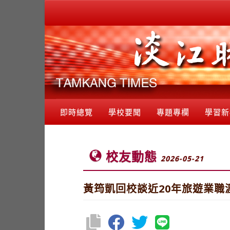
即時總覽
學校要聞
專題專欄
學習新
校友動態
2026-05-21
黃筠凱回校談近20年旅遊業職