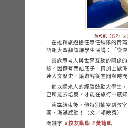
黃筠凱（右2）
在雄獅旅遊擔任專任領隊的黃筠凱
語組大四翻譯課學生演講：「從淡
喜歡思考人與世界互動的關係的
驗。因擁有西語底子，再加上歐洲
連人文歷史，讓遊客從空間與時間
他以過來人的經驗鼓勵大學生，
己所能去培養，才能在旅行中感知
演講結束後，他特別抽空到教室
團，滿滿感動！（文／賴映秀）
關鍵字
#校友動態
#黃筠凱