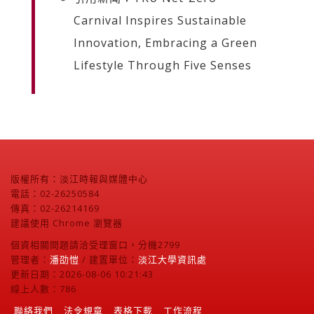
Carnival Inspires Sustainable
Innovation, Embracing a Green
Lifestyle Through Five Senses
版權所有：淡江時報與媒體中心
電話：02-26250584
傳真：02-26214169
建議使用 Chrome 瀏覽器
個資相關問題請洽受理窗口，分機2799
管理者：
潘劭愷
/ 建置單位：
淡江大學資訊處
更新日期：2026-08-06 10:21:43
線上人數：786
聯絡我們
法令規章
表格下載
工作流程