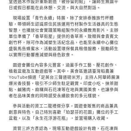
望透過木作設計重新創造「被停留的點」，讓師生無論平
日或假日都能在此休憩、交流，與大自然對話。
現場設置「青竹永續」特展，除了安排泰雅族竹杯體
驗，帶領師生認識原住民族運用竹材製作生活器具的生態
智慧，也播放社會實踐策略組製作的永續教育影片。主辦
單位準備了「香草街屋」提供的香草茶，致贈與會貴賓文
創竹杯，除可作為減塑生活紀念品，也能至永續中心攤位
盛裝馬告蜂蜜水，活動設置環保餐具租借服務，鼓勵師生
以實際行動響應減塑與綠色飲食。
園遊會攤位內容多元豐富，涵蓋手作工藝、壓花創作、
植栽盆栽及互動遊戲等。其中，美食區邀請臺灣稻農兼
YouTube頻道「足英台三聲道磅米芳」主持人阿華師展演
爆米香技藝，吸引不少師生駐足觀賞。印度小吃、抹茶甜
點、鹹豬肉、麻糬與石花凍等在地與異國美食，也讓參與
者在品味美食的同時感受永續飲食的多元樣貌。
參與活動的資工二龍禮傑分享，園遊會販售的商品兼具
創意與特色，自己特別喜歡「珀瑟芬的花園」攤位的手工
盆栽，以及「永生花浮游花瓶」，並當場購入收藏。
資管三許方彥認為，現場互動遊戲設計有趣，石花凍與