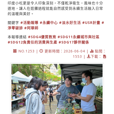
印度小吃更是令人印象深刻，不僅乾淨衛生，風味也十分
道地，讓人在逛攤過程就能自然感受到永續生活融入日常
的溫暖與美好。
關鍵字
#活動報導
#永續中心
#淡水好生活
#USR計畫
#
淨零碳排
#阿華師
本報導連結
#SDG4優質教育
#SDG11永續城市與社區
#SDG12負責任的消費與生產
#SDG17夥伴關係
NO.1253 |
更新時間：2026-06-04 |
點閱：
1553 |
下載：