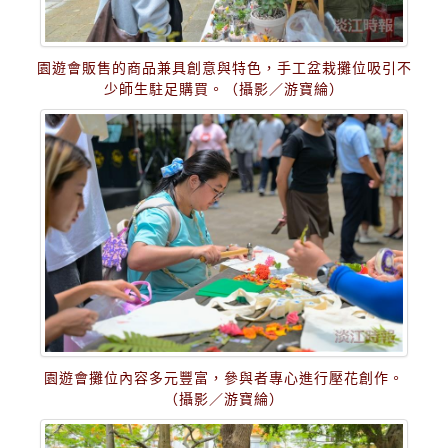
園遊會販售的商品兼具創意與特色，手工盆栽攤位吸引不
少師生駐足購買。（攝影／游寶綸）
園遊會攤位內容多元豐富，參與者專心進行壓花創作。
（攝影／游寶綸）