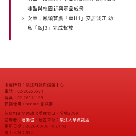
咪酯與校園新興毒品威脅
次筆：鳳頭蒼鷹「藍H1」安居淡江 幼
鳥「藍J3」完成繫放
版權所有：淡江時報與媒體中心
電話：02-26250584
傳真：02-26214169
建議使用 Chrome 瀏覽器
個資相關問題請洽受理窗口，分機2799
管理者：
潘劭愷
/ 建置單位：
淡江大學資訊處
更新日期：2026-08-06 10:21:43
線上人數：955