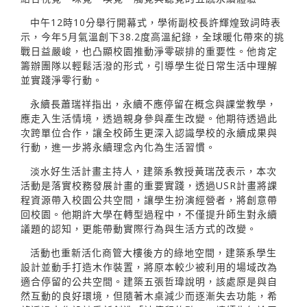
中午12時10分舉行開幕式，學術副校長許輝煌致詞時表
示，今年5月氣溫創下38.2度高溫紀錄，全球暖化帶來的挑
戰日益嚴峻，也凸顯校園推動淨零碳排的重要性。他肯定
籌辦團隊以輕鬆活潑的形式，引導學生從日常生活中理解
並實踐淨零行動。
永續長蕭瑞祥指出，永續不應停留在概念與課堂教學，
應走入生活情境，透過親身參與產生改變。他期待透過此
次跨單位合作，讓全校師生更深入認識學校的永續成果與
行動，進一步將永續理念內化為生活習慣。
淡水好生活計畫主持人，建築系教授黃瑞茂表示，本次
活動是落實校務發展計畫的重要實踐，透過USR計畫將課
程資源帶入校園公共空間，讓學生扮演經營者，將創意帶
回校園。他期許大學在轉型過程中，不僅提升師生對永續
議題的認知，更能帶動實際行為與生活方式的改變。
活動也重新活化商管大樓後方的綠地空間，建築系學生
設計並動手打造木作裝置，將原本較少被利用的場域改為
適合停留的公共空間。建築五張哲瑋說明，該處原是與自
然互動的良好環境，但隨著木桌減少而逐漸失去功能，希