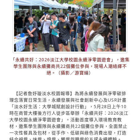
「永續共好：2026淡江大學校園永續淨零園遊會」，邀集
學生團隊與永續攤商共22個攤位參與，現場人潮絡繹不
絕。（攝影／游寶綸）
【記者詹妤璇淡水校園報導】為將永續發展與淨零碳排
理念落實日常生活，永續發展與社會創新中心及USR計畫
「淡水好生活：大學城賦創設計行動」，5月28日上午10
時在商管大樓後方行人徒步區舉辦「永續共好：2026淡江
大學校園永續淨零園遊會」。活動首度導入環境教育教
材，邀集學生團隊與永續攤商共22個攤位參與，全面禁止
一次性餐具及包材，從手作、低碳與綠色消費出發，打造
結合視覺、味覺、嗅覺、觸覺與聽覺的五感永續體驗。