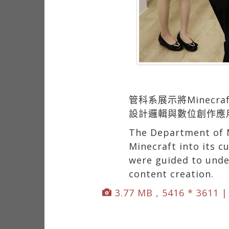
管科系展示將Minec
設計邏輯與數位創作應
The Department of M
Minecraft into its 
were guided to unde
content creation.
3.77 MB , 5416 * 3611 