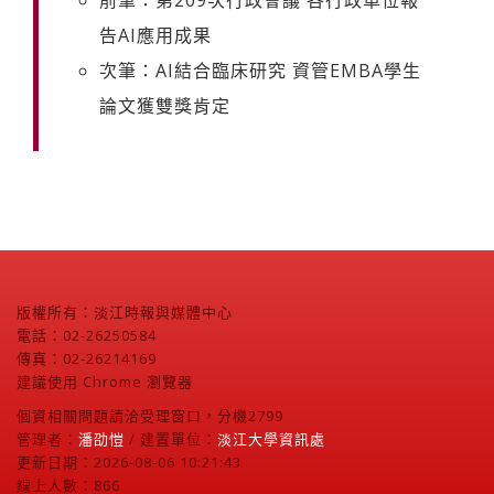
前筆：第209次行政會議 各行政單位報
告AI應用成果
次筆：AI結合臨床研究 資管EMBA學生
論文獲雙獎肯定
版權所有：淡江時報與媒體中心
電話：02-26250584
傳真：02-26214169
建議使用 Chrome 瀏覽器
個資相關問題請洽受理窗口，分機2799
管理者：
潘劭愷
/ 建置單位：
淡江大學資訊處
更新日期：2026-08-06 10:21:43
線上人數：866