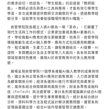
的需求迫切。他認為，「學生賦能」的前提是「教師賦
能」，教師必須先熟悉AI工具與應用，才能有效引導學生
學習。本次成果展提供教師交流觀摩的平台，透過教學經
驗分享，協助學生培養銜接職場所需的AI職能。
商管學院院長楊立人將AI譽為一場「革命」，它顛覆了
現代生活與工作的模式，企業更加重視具備AI素養的人
才，學校推動AI教育的責任更顯重要。他表示，商管學院
積極推動生成式AI融入教學，應用方式包括應用軟體操
作、程式編碼、生產力工具、課程專題結合、AI競賽、AI
證照、多媒體設計及自主學習等八大面向，各系依其專業
領域發展特色應用，展現AI於商管教育中的多元應用樣
貌。
展場呈現商管學院11個學系推動AI融入教學的成果與特
色。國企系與企管系將AI應用於銷售預測、人力資源管理
及顧客關係分析；經濟系運用AI進行市場研究與產業分
析；風保系結合保險精算與風險分析；財金系聚焦金融科
技（FinTech）與法遵管理；會計系則將電腦審計結合AI競
賽與證照輔導，提升學生專業實務能力。統計系結合統計
分析、資料科學方法及程式設計解決實務問題，運管系則
從理論基礎出發，結合AI協作發展智慧交通應用。