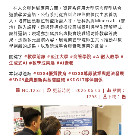
在人文與跨域應用方面，資管系運用大型語言模型結合
遊戲學習臺語，公行系則從資料治理與數位民主素養切
入，培育因應數位轉型所需人才。管科系將Minecraft（麥
塊）融入課程，透過建構虛擬校園場景引導學生理解程式
設計邏輯；現場亦加碼展出虛擬實境職場防詐教學等成
果。透過多元展演內容，展現商管學院師生共同推動AI教
學創新的成果，以及跨域整合與實務應用的能量。
關鍵字
#教學前線
#淡江大學
#商管學院
#AI融入教學
#
生成式AI
#教學成果展
#AI素養
本報導連結
#SDG4優質教育
#SDG8尊嚴就業與經濟發展
#SDG9產業創新與基礎設施
#SDG17夥伴關係
NO.1253 |
更新時間：2026-06-03 |
點閱：
1298 |
下載：